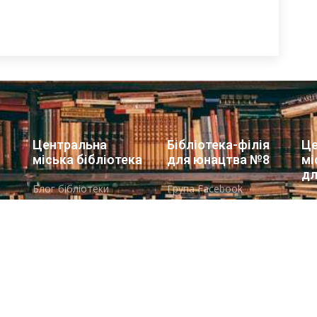
Центральна
Бібліотека-філія
Це
міська бібліотека
для юнацтва №8
мі
дл
Блог бібліотеки
Група Facebook
Сай
Пункт Європейської
інформації
ї
Но
ої
Онлайн-спілкування
Гр
Виставкова діяльність
Facebook