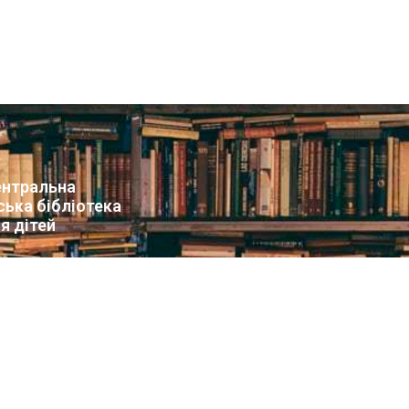
нтральна
ська бібліотека
я дітей
т бібліотеки
вини
упа Facebook