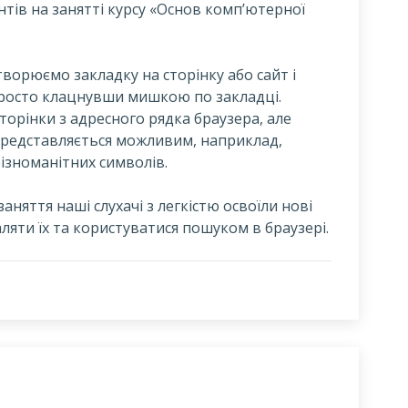
тів на занятті курсу «Основ комп’ютерної
творюємо закладку на сторінку або сайт і
росто клацнувши мишкою по закладці.
орінки з адресного рядка браузера, але
 представляється можливим, наприклад,
різноманітних символів.
яття наші слухачі з легкістю освоїли нові
яти їх та користуватися пошуком в браузері.