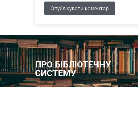
Опублікувати коментар
ПРО БІБЛІОТЕЧНУ
СИСТЕМУ
Історія бібліотечної справи в місті розпочинає свій
відлік з 1887 року – року відкриття в м.Олександрі
Херсонської губернії Олександрійської громадськ
бібліотеки
Методичний відділ:
Для питань та пропозицій
Email:
metvid2015@gmail.com