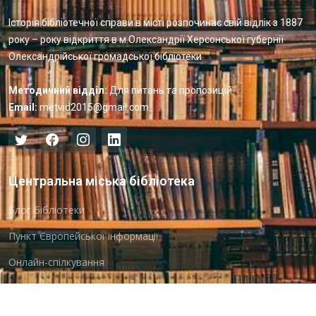
Історія бібліотечної справи в місті розпочинає свій відлік з 1887
року – року відкриття в м.Олександрії Херсонської губернії
Олександрійської громадської бібліотеки
Методичний відділ:
Для питань та пропозицій
Email:
metvid2015@gmail.com
Центральна міська бібліотека
Блог бібліотеки
Пункт Європейської інформації
Онлайн-спілкування
Виставкова діяльність
Facebook