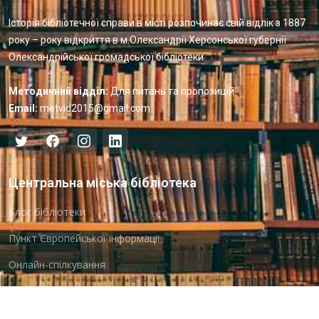
Історія бібліотечної справи в місті розпочинає свій відлік з 1887
року – року відкриття в м.Олександрії Херсонської губернії
Олександрійської громадської бібліотеки
Методичний відділ:
Для питань та пропозицій
Email:
metvid2015@gmail.com
Центральна міська бібліотека
Блог бібліотеки
Пункт Європейської інформації
Онлайн-спілкування
Виставкова діяльність
Facebook