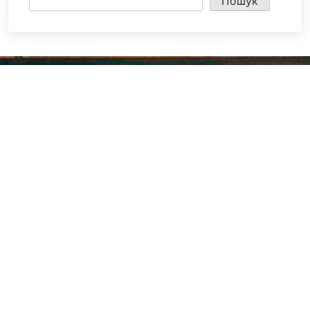
Пошук
ПРО БІБЛІОТЕЧНУ СИСТЕМУ
Історія бібліотечної справи в місті розпочинає свій відлік з 1887
року – року відкриття в м.Олександрії Херсонської губернії
Олександрійської громадської бібліотеки
Методичний відділ:
Для питань та пропозицій
Email:
metvid2015@gmail.com