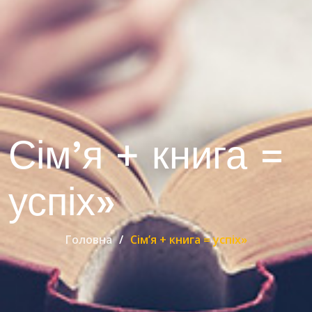
Сім’я + книга =
успіх»
Головна
Сім’я + книга = успіх»