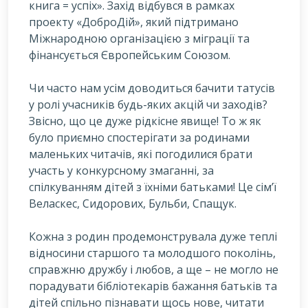
книга = успіх». Захід відбувся в рамках
проекту «ДоброДій», який підтримано
Міжнародною організацією з міграції та
фінансується Європейським Союзом.
Чи часто нам усім доводиться бачити татусів
у ролі учасників будь-яких акцій чи заходів?
Звісно, що це дуже рідкісне явище! То ж як
було приємно спостерігати за родинами
маленьких читачів, які погодилися брати
участь у конкурсному змаганні, за
спілкуванням дітей з їхніми батьками! Це сім’ї
Веласкес, Сидорових, Бульби, Спащук.
Кожна з родин продемонструвала дуже теплі
відносини старшого та молодшого поколінь,
справжню дружбу і любов, а ще – не могло не
порадувати бібліотекарів бажання батьків та
дітей спільно пізнавати щось нове, читати