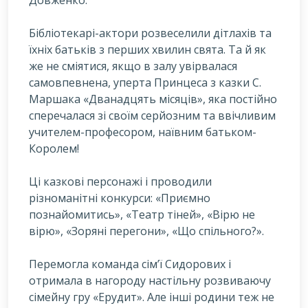
Довженко.
Бібліотекарі-актори розвеселили дітлахів та
їхніх батьків з перших хвилин свята. Та й як
же не сміятися, якщо в залу увірвалася
самовпевнена, уперта Принцеса з казки С.
Маршака «Дванадцять місяців», яка постійно
сперечалася зі своїм серйозним та ввічливим
учителем-професором, наївним батьком-
Королем!
Ці казкові персонажі і проводили
різноманітні конкурси: «Приємно
познайомитись», «Театр тіней», «Вірю не
вірю», «Зоряні перегони», «Що спільного?».
Перемогла команда сім’ї Сидорових і
отримала в нагороду настільну розвиваючу
сімейну гру «Ерудит». Але інші родини теж не