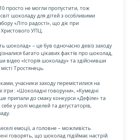
 №10 просто не могли пропустити, тож
світ шоколаду для дітей з особливими
ору «Літо радості», що діє при
а Христового УПЦ.
ть шоколад» – це був одночасно девіз заходу
 дізналися багато цікавих фактів про шоколад,
ши відео «Історія шоколаду» та здійснивши
місті Тростянець.
ми, учасники заходу перемістилися на
ні ігри : «Шоколадні говоруни», «Кумедні
ьше припали до смаку конкурси «Дефіле» та
себе у ролі моделей та дегустаторів,
аду.
еселі емоції, а головне – можливість
ні говорять, що шоколад підіймає настрій.