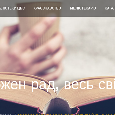
БЛІОТЕКИ ЦБС
КРАЄЗНАВСТВО
БІБЛІОТЕКАРЮ
КАТА
жен рад, весь св