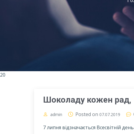
Го
20
Шоколаду кожен рад, 
Posted on
admin
07.07.2019
7 липня відзначається Всесвітній ден