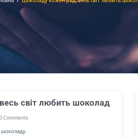
ловна
Шоколаду кожен рад, весь світ любить шоко
весь світ любить шоколад
0 Comments
ь шоколаду.