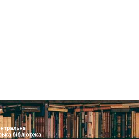
нтральна
ська бібліотека