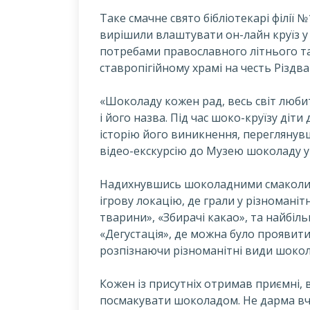
Т
аке смачне свято бібліотекарі філії
вирішили влаштувати он-лайн круїз у 
потребами православного літнього таб
ставропігійному храмі на честь Різдв
«Шоколаду кожен рад, весь світ люби
і його назва. Під час шоко-круїзу діти
історію його виникнення, переглянув
відео-екскурсію до Музею шоколаду у 
Надихнувшись шоколадними смаколика
ігрову локацію, де грали у різноманіт
тварини», «Збирачі какао», та найбіл
«Дегустація», де можна було проявити 
розпізнаючи різноманітні види шокол
Кожен із присутніх отримав приємні, в
посмакувати шоколадом. Не дарма вче