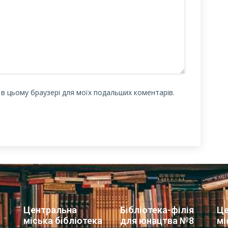
у в цьому браузері для моїх подальших коментарів.
Центральна
Бібліотека-філія
Це
міська бібліотека
для юнацтва №8
мі