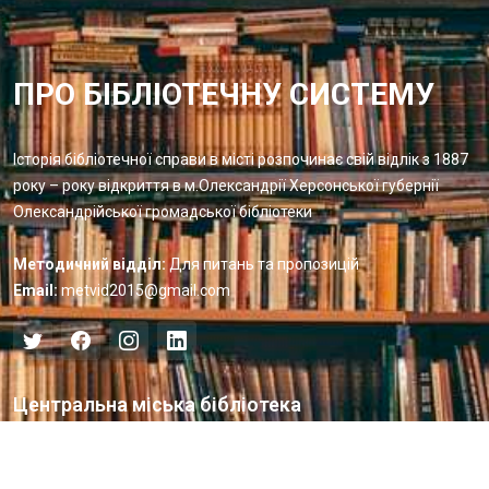
ПРО БІБЛІОТЕЧНУ СИСТЕМУ
Історія бібліотечної справи в місті розпочинає свій відлік з 1887
року – року відкриття в м.Олександрії Херсонської губернії
Олександрійської громадської бібліотеки
Методичний відділ:
Для питань та пропозицій
Email:
metvid2015@gmail.com
Центральна міська бібліотека
Блог бібліотеки