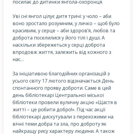
посилає до дитинки янгола-охоронця.
У
ві сні янгол цілує дитя тричі: у чоло – аби
воно зростало розумним, у личко – щоб було
красивим, у серце – аби здоров’я, любов та
доброта поселилися у його тілі і душі. А
наскільки збережеться у серці доброта
впродовж життя, залежить від кожного з
нас…
За ініціативою благодійних організацій з
усього світу 17 лютого відзначається День
спонтанного прояву доброти. Саме в цей
день бібліотекарі Центральної міської
бібліотеки провели вуличну акцію «Щастя в
житті – це робити добро!». Під час акції
бібліотекарі дискутували з перехожими на
вічні теми добра та зла, про доброту як
найкращу рису характеру людини. А також