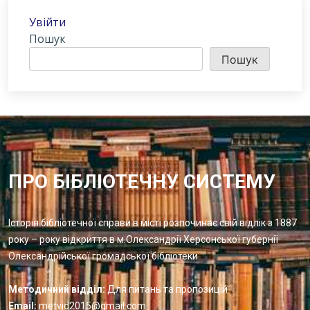
Увійти
Пошук
Пошук
ПРО БІБЛІОТЕЧНУ СИСТЕМУ
Історія бібліотечної справи в місті розпочинає свій відлік з 1887
року – року відкриття в м.Олександрії Херсонської губернії
Олександрійської громадської бібліотеки
Методичний відділ:
Для питань та пропозицій
Email:
metvid2015@gmail.com