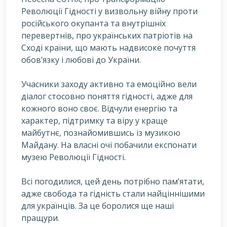
Революції Гідності у визвольну війну проти
російського окупанта та внутрішніх
перевертнів, про українських патріотів на
Сході країни, що мають надвисоке почуття
обов’язку і любові до України.
Учасники заходу активно та емоційно вели
діалог стосовно поняття гідності, адже для
кожного воно своє. Відчули енергію та
характер, підтримку та віру у краще
майбутнє, познайомившись із музикою
Майдану. На власні очі побачили експонати
музею Революції Гідності.
Всі погодилися, цей день потрібно пам’ятати,
адже свобода та гідність стали найціннішими
для українців. За це боролися ще наші
пращури.