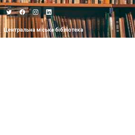
Центральна міська бібліотека
Блог бібліотеки
Пункт Європейської інформації
Онлайн-спілкування
Виставкова діяльність
Facebook
Бібліотека-філія для юнацтва №8
Група Facebook
Центральна міська бібліотека для дітей