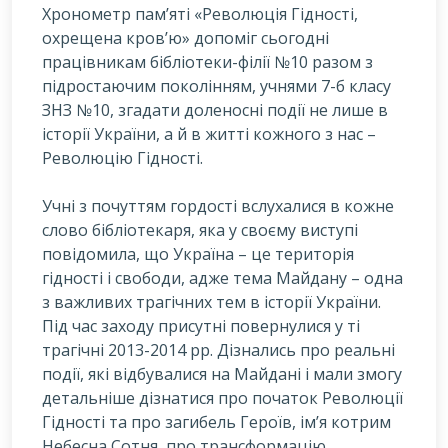
Хронометр пам’яті «Революція Гідності,
охрещена кров’ю» допоміг сьогодні
працівникам бібліотеки-філії №10 разом з
підростаючим поколінням, учнями 7-б класу
ЗНЗ №10, згадати доленосні події не лише в
історії України, а й в житті кожного з нас –
Революцію Гідності.
У
чні з почуттям гордості вслухалися в кожне
слово бібліотекаря, яка у своєму виступі
повідомила, що Україна – це територія
гідності і свободи, адже тема Майдану – одна
з важливих трагічних тем в історії України.
Під час заходу присутні повернулися у ті
трагічні 2013-2014 рр. Дізнались про реальні
події, які відбувалися на Майдані і мали змогу
детальніше дізнатися про початок Революції
Гідності та про загибель Героїв, ім’я котрим
Небесна Сотня, про трансформацію