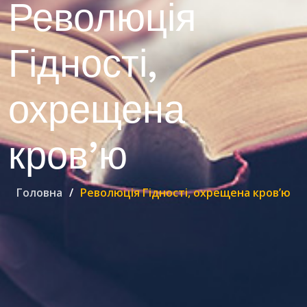
Революція
Гідності,
охрещена
кров’ю
Головна
Революція Гідності, охрещена кров’ю