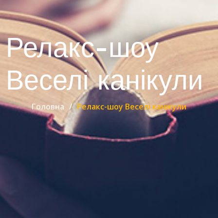
Релакс-шоу
Веселі канікули
Головна
Релакс-шоу Веселі канікули