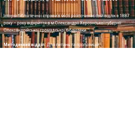
Історія бібліотечної справи в місті розпочинає свій відлік з 1887
року – року відкриття в м.Олександрії Херсонської губернії
Олександрійської громадської бібліотеки
Методичний відділ:
Для питань та пропозицій
Email:
metvid2015@gmail.com
Центральна міська бібліотека
Блог бібліотеки
Пункт Європейської інформації
Онлайн-спілкування
Виставкова діяльність