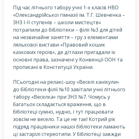
Під час літнього табору учні 1-х класів НВО
«Олександрійської гімназії ім. Т.Г. Шевченка –
ЗНЗ І-ІІ ступенів – школи мистецтв»
потрапили до бібліотеки – філії №3 для дітей
на незвичайне заняття – гру з елементами
лялькової вистави «Правовий кошик
казкових героїв», де дітлахи пригадали їх
основні права, зазначені у Конвенції ООН та
прописані в Конституції України.
П
Сьогодні на релакс-шоу «Веселі канікули»
до бібліотеки-філії №10 завітали учні літнього
табору «Веселка» при ЗНЗ №7. Чомусь у
багатьох складається враження, що в
бібліотеці сумно, нудно, і тут працювати
зовсім не весело. Та це не так! Котрий рік
підряд працівники нашої бібліотеки ламають
ці застарілі стереотипи. У бібліотеці завжди