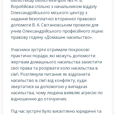
бібліотекар бібліотеки-філії №5 Н. В.
Воробйова спільно з начальником відділу
Олександрійського міського центру з
надання безоплатної вторинної правової
допомоги В. А. Світановським провели для
учнів Олександрійського професійного ліцею
правову годину «Домашнє насильство».
У
часники зустрічі отримали покрокові
практичні поради, які можуть допомогти
жертвам домашнього насильства захистити
свої права та розірвати коло насильства в
сім’ї. Розглянули питання: як відрізнити
насильство в сім’ї від конфлікту, куди
звертатися за допомогою у випадках
насильства, чому людина виявляє агресію по
відношенню до оточуючих.
Під час зустрічі було висвітлено юридичні та