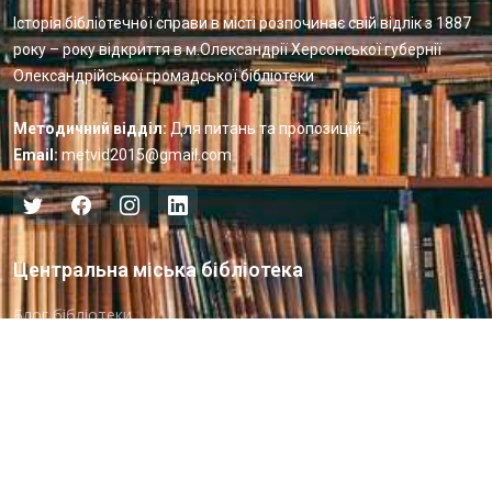
Історія бібліотечної справи в місті розпочинає свій відлік з 1887
року – року відкриття в м.Олександрії Херсонської губернії
Олександрійської громадської бібліотеки
Методичний відділ:
Для питань та пропозицій
Email:
metvid2015@gmail.com
Центральна міська бібліотека
Блог бібліотеки
Пункт Європейської інформації
Онлайн-спілкування
Виставкова діяльність
Facebook