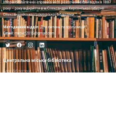
Історія бібліотечної справи в місті розпочинає свій відлік з 1887
року – року відкриття в м.Олександрії Херсонської губернії
Олександрійської громадської бібліотеки
Методичний відділ:
Для питань та пропозицій
Email:
metvid2015@gmail.com
Центральна міська бібліотека
Блог бібліотеки
Пункт Європейської інформації
Онлайн-спілкування
Виставкова діяльність
Facebook