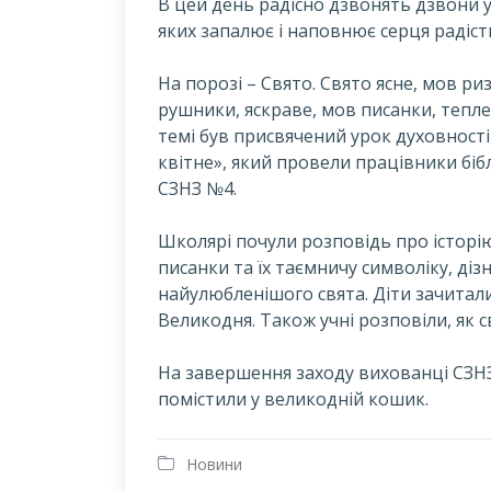
В
цей день радісно дзвонять дзвони у 
яких запалює і наповнює серця радіст
На порозі – Свято. Свято ясне, мов р
рушники, яскраве, мов писанки, тепле,
темі був присвячений урок духовності
квітне», який провели працівники бібл
СЗНЗ №4.
Школярі почули розповідь про історію
писанки та їх таємничу символіку, діз
найулюбленішого свята. Діти зачитали
Великодня. Також учні розповіли, як с
На завершення заходу вихованці СЗНЗ
помістили у великодній кошик.
Новини