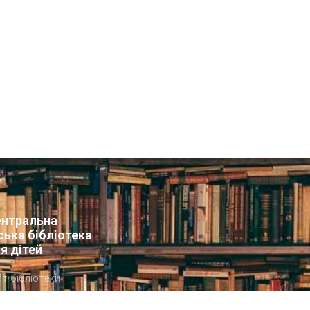
нтральна
ська бібліотека
я дітей
т бібліотеки
вини