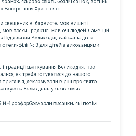
Храмах, яскраво сяють безліч свічок, вогник
ю Воскресіння Христового.
изи священиків, барвисте, мов вишиті
 мов паски і радісне, мов очі людей. Саме цій
 «Під дзвони Великодні, хай ваша доля
іотеки-філії № 3 для дітей з вихованцями
 і традиції святкування Великодня, про
налися, як треба готуватися до нашого
 прислів’я, декламували вірші про свято
вяткують Великдень у своїх сім’ях.
 №4 розфарбовували писанки, які потім