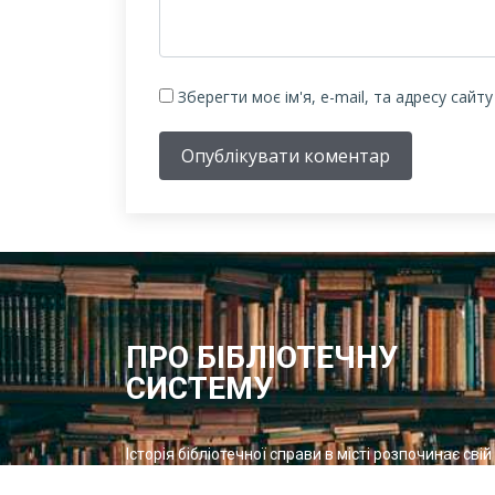
Зберегти моє ім'я, e-mail, та адресу сайт
Опублікувати коментар
ПРО БІБЛІОТЕЧНУ
СИСТЕМУ
Історія бібліотечної справи в місті розпочинає свій
відлік з 1887 року – року відкриття в м.Олександрі