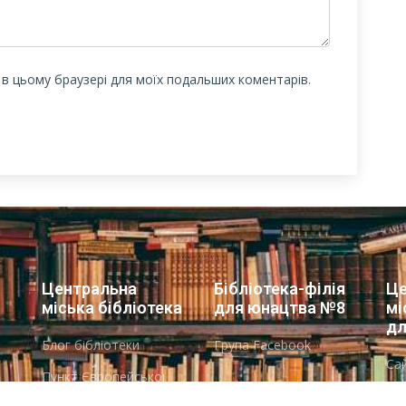
у в цьому браузері для моїх подальших коментарів.
Центральна
Бібліотека-філія
Це
міська бібліотека
для юнацтва №8
мі
дл
Блог бібліотеки
Група Facebook
Сай
Пункт Європейської
інформації
ї
Но