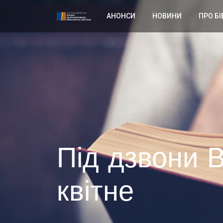
АНОНСИ
НОВИНИ
ПРО БІ
Під дзвони 
квітне