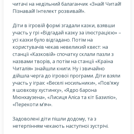
читачі на недільний балаганчик «Знай! Читай!
Пізнавай! Інтелект розвивай!».
Д
іти в ігровій формі згадали казки, взявши
участь у грі «Відгадай казку за ілюстрацією» –
усі казки було відгадано. Потім на
користувачів чекав невеликий квест: на
станції «Казковій» спочатку склали пазли з
назвами творів, а потім на станції «Країна
Читалія» знайшли книги. Ну і звичайно
дійшла черга до ігрової програми. Діти взяли
участь у іграх: «Веселі носильники», «Пов’яжу
я шовкову хустинку», «Ядро барона
Мюнхаузена», «Лисиця Аліса та кіт Базиліо»,
«Перекоти м’яч».
Задоволені діти пішли додому, та з
нетерпінням чекають наступної зустрічі.