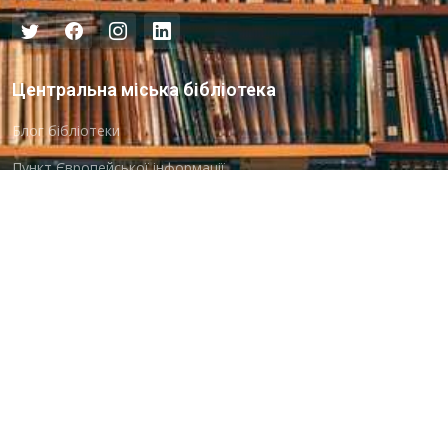
Центральна міська бібліотека
Блог бібліотеки
Пункт Європейської інформації
Онлайн-спілкування
Виставкова діяльність
Facebook
Бібліотека-філія для юнацтва №8
Група Facebook
Центральна міська бібліотека для дітей