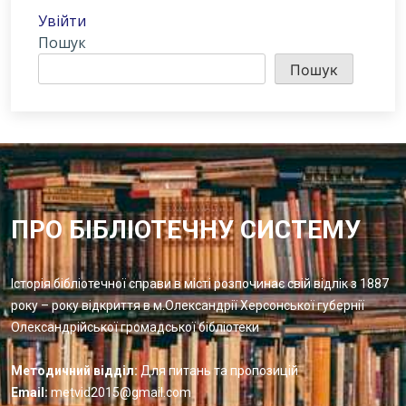
Увійти
Пошук
Пошук
ПРО БІБЛІОТЕЧНУ СИСТЕМУ
Історія бібліотечної справи в місті розпочинає свій відлік з 1887
року – року відкриття в м.Олександрії Херсонської губернії
Олександрійської громадської бібліотеки
Методичний відділ:
Для питань та пропозицій
Email:
metvid2015@gmail.com