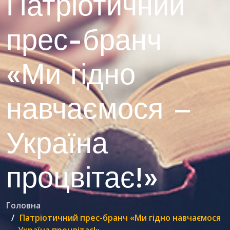
Патріотичний
прес-бранч
«Ми гідно
навчаємося –
Україна
процвітає!»
Головна
Патріотичний прес-бранч «Ми гідно навчаємося
– Україна процвітає!»