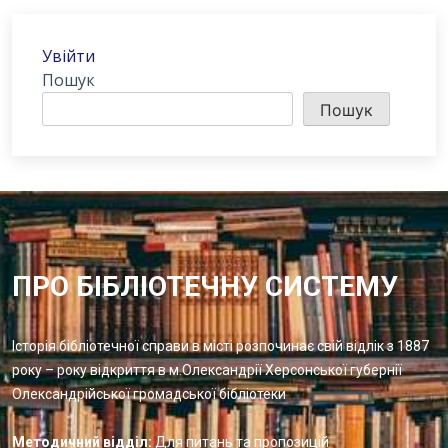
Увійти
Пошук
Пошук
ПРО БІБЛІОТЕЧНУ СИСТЕМУ
Історія бібліотечної справи в місті розпочинає свій відлік з 1887
року – року відкриття в м.Олександрії Херсонської губернії
Олександрійської громадської бібліотеки
Методичний відділ:
Для питань та пропозицій