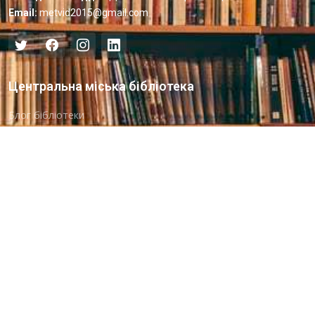
Email:
metvid2015@gmail.com
Центральна міська бібліотека
Блог бібліотеки
Пункт Європейської інформації
Онлайн-спілкування
Виставкова діяльність
Facebook
Бібліотека-філія для юнацтва №8
Група Facebook