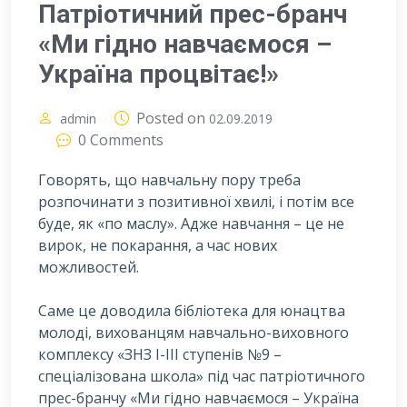
Патріотичний прес-бранч
«Ми гідно навчаємося –
Україна процвітає!»
Posted on
admin
02.09.2019
0 Comments
Говорять, що навчальну пору треба
розпочинати з позитивної хвилі, і потім все
буде, як «по маслу». Адже навчання – це не
вирок, не покарання, а час нових
можливостей.
С
аме це доводила бібліотека для юнацтва
молоді, вихованцям навчально-виховного
комплексу «ЗНЗ І-ІІІ ступенів №9 –
спеціалізована школа» під час патріотичного
прес-бранчу «Ми гідно навчаємося – Україна