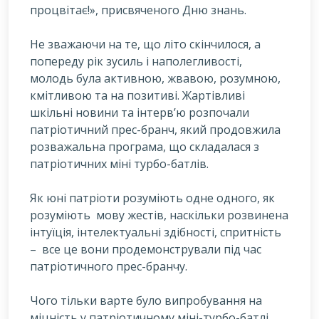
процвітає!», присвяченого Дню знань.
Не зважаючи на те, що літо скінчилося, а
попереду рік зусиль і наполегливості,
молодь була активною, жвавою, розумною,
кмітливою та на позитиві. Жартівливі
шкільні новини та інтерв’ю розпочали
патріотичний прес-бранч, який продовжила
розважальна програма, що складалася з
патріотичних міні турбо-батлів.
Як юні патріоти розуміють одне одного, як
розуміють мову жестів, наскільки розвинена
інтуїція, інтелектуальні здібності, спритність
– все це вони продемонстрували під час
патріотичного прес-бранчу.
Чого тільки варте було випробування на
міцність у патріотичному міні-турбо-батлі