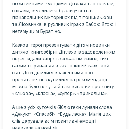
позитивними емоціями. Дітлахи танцювали,
співали, веселилися, брали участь в
пізнавальних вікторинах від тітоньки Сови
та Лісовичка, в рухливих іграх з Бабою Ягою і
нетямущим Буратіно.
Казкові герої презентувати дітям новинки
дитячої книгозбірні. Дітлахи із задоволенням
переглядали запропоновані їм книги, тим
самим поринаючи в захопливий казковий
світ. Діти ділилися враженнями про
прочитане, не скупилися на рекомендації,
можна було почути й такі вислови про книгу:
«кльова», «класна», «супер», «прикольна».
А ще з усіх куточків бібліотеки лунали слова
«Дякую», «Спасибі», «Будь ласка». Магія цих
слів дарувала всім позитивні емоції і
надихала на нові дії.