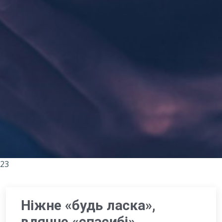
23
Ніжне «будь ласка»,
вдячне «спасибі»