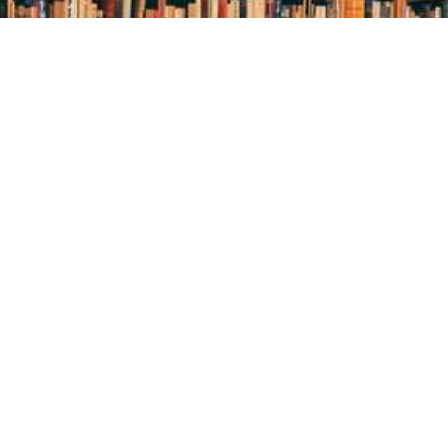
Методичний відділ:
Для питань та пропозицій
Email:
metvid2015@gmail.com
Центральна міська бібліотека
Блог бібліотеки
Пункт Європейської інформації
Онлайн-спілкування
Виставкова діяльність
Facebook
Бібліотека-філія для юнацтва №8