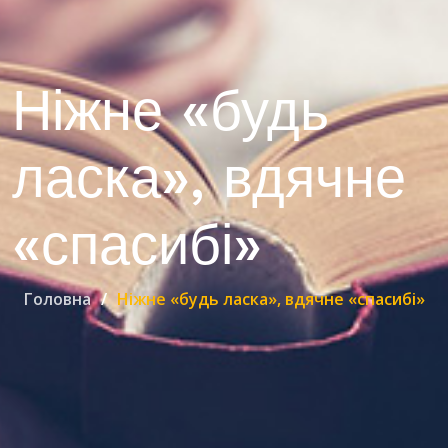
Ніжне «будь
ласка», вдячне
«спасибі»
Головна
Ніжне «будь ласка», вдячне «спасибі»