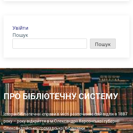
Увійти
Пошук
Пошук
ПРО БІБЛІОТЕЧНУ СИСТЕМУ
Історія бібліотечної справи в місті розпочинає свій відлік з 1887
року – року відкриття в м.Олександрії Херсонської губернії
Олександрійської громадської бібліотеки