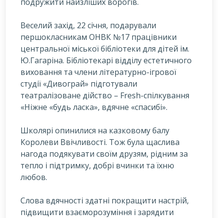
подружити найзліших ворогів.
Веселий захід, 22 січня, подарували
першокласникам ОНВК №17 працівники
центральної міської бібліотеки для дітей ім.
Ю.Гагаріна. Бібліотекарі відділу естетичного
виховання та члени літературно-ігрової
студії «Дивограй» підготували
театралізоване дійство – Fresh-спілкування
«Ніжне «будь ласка», вдячне «спасибі».
Школярі опинилися на казковому балу
Королеви Ввічливості. Тож була щаслива
нагода подякувати своїм друзям, рідним за
тепло і підтримку, добрі вчинки та їхню
любов.
Слова вдячності здатні покращити настрій,
підвищити взаєморозуміння і зарядити