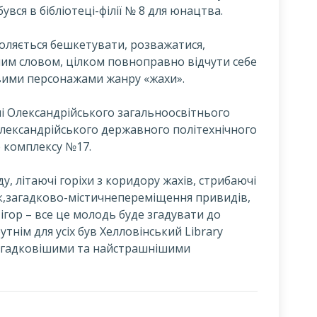
увся в бібліотеці-філії № 8 для юнацтва.
воляється бешкетувати, розважатися,
ним словом, цілком повноправно відчути себе
вими персонажами жанру «жахи».
ні Олександрійського загальноосвітнього
лександрійського державного політехнічного
 комплексу №17.
у, літаючі горіхи з коридору жахів, стрибаючі
к,загадково-містичнепереміщення привидів,
ігор – все це молодь буде згадувати до
тнім для усіх був Хелловінський Library
загадковішими та найстрашнішими