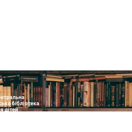
нтральна
ська бібліотека
я дітей
т бібліотеки