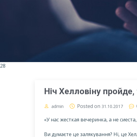
28
Ніч Хелловіну пройде,
Posted on
admin
31.10.2017
«У нас жесткая вечеринка, а не сиест
В
и думаєте це залякування? Ні, це Хе