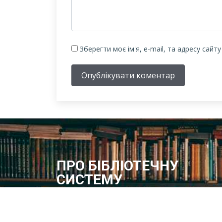
Зберегти моє ім'я, e-mail, та адресу сайт
Опублікувати коментар
ПРО БІБЛІОТЕЧНУ
СИСТЕМУ
Історія бібліотечної справи в місті розпочинає свій
відлік з 1887 року – року відкриття в м.Олександрі