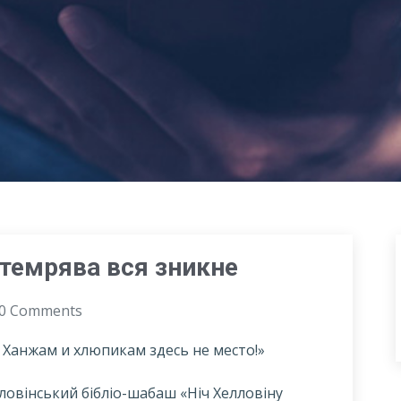
 темрява вся зникне
0 Comments
а, Ханжам и хлюпикам здесь не место!»
лловінський бібліо-шабаш «Ніч Хелловіну