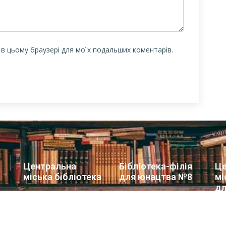
у в цьому браузері для моїх подальших коментарів.
Центральна
Бібліотека-філія
Це
міська бібліотека
для юнацтва №8
мі
дл
Блог бібліотеки
Група Facebook
Сай
Пункт Європейської
інформації
ї