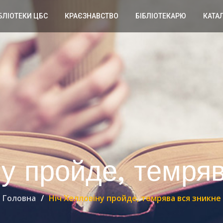
БЛІОТЕКИ ЦБС
КРАЄЗНАВСТВО
БІБЛІОТЕКАРЮ
КАТА
ну пройде, темряв
Головна
Ніч Хелловіну пройде, темрява вся зникне