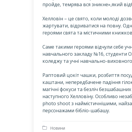
пройде, темрява вся зникне»,який відб
Хелловін – це свято, коли молоді доз
жартувати, відриватися на повну. Од
героями свята та містичними книжко
Саме такими героями відчули себе уч
навчального закладу №16, студенти О
коледжу та учні навчально-виховного
Раптовий цокіт чашки, розбиття посуд
каштани, непередбачене падіння гіло
магічні фокуси та безліч безшабашних 
наступного Хелловіну. Особливо незабу
photo shoot з наймістичнішими, най
персонажами бібліо-шабашу.
Новини