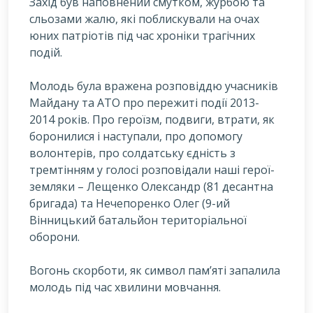
Захід був наповнений смутком, журбою та
сльозами жалю, які поблискували на очах
юних патріотів під час хроніки трагічних
подій.
Молодь була вражена розповіддю учасників
Майдану та АТО про пережиті події 2013-
2014 років. Про героїзм, подвиги, втрати, як
боронилися і наступали, про допомогу
волонтерів, про солдатську єдність з
тремтінням у голосі розповідали наші герої-
земляки – Лещенко Олександр (81 десантна
бригада) та Нечепоренко Олег (9-ий
Вінницький батальйон територіальної
оборони.
Вогонь скорботи, як символ пам’яті запалила
молодь під час хвилини мовчання.