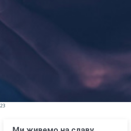
23
Ми живемо на славу