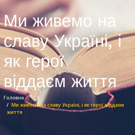
Ми живемо на
славу Україні, і
як герої
віддаєм життя
Головна
Ми живемо на славу Україні, і як герої віддаєм
життя