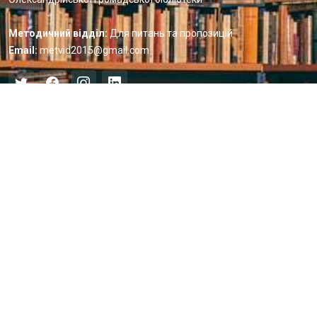
Методичний відділ:
Для питань та пропозицій
Email:
metvid2015@gmail.com
Центральна міська бібліотека
Блог бібліотеки
Пункт Європейської інформації
Онлайн-спілкування
Виставкова діяльність
Facebook
Бібліотека-філія для юнацтва №8