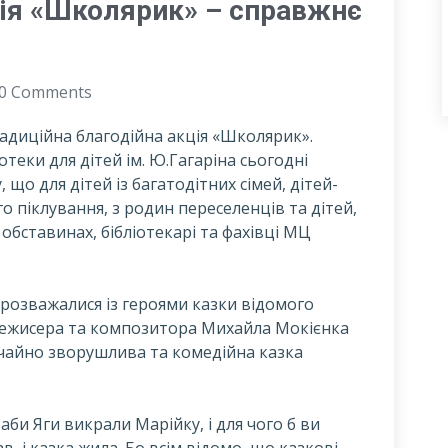
ція «Школярик» – справжнє
0 Comments
радиційна благодійна акція «Школярик».
отеки для дітей ім. Ю.Гагаріна сьогодні
 що для дітей із багатодітних сімей, дітей-
го піклування, з родин переселенців та дітей,
обставинах, бібліотекарі та фахівці МЦ
в розважалися із героями казки відомого
режисера та композитора Михайла Мокієнка
ичайно зворушлива та комедійна казка
аби Яги викрали Марійку, і для чого б ви
в, і казка жила. Бо всім відомо, що казкові