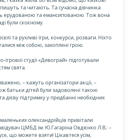
 пишуть та читають. Та сучасна дівчинка
ть ерудованою та емансипованою. Тож вона
аді були скоєному.
селі та рухливі ігри, конкурси, розваги. Ніхто
галися між собою, захоплені грою.
но-ігрової студії «Дивограй» підготували
тям свята.
ажено, – кажуть організатори акції, –
Тож батьки дітей були задоволені такою
а дієву підтримку у придбанні необхідних
 маленьких олександрійців привітали
ідувач ЦМБД ім. Ю.Гагаріна Овдієнко Л.В.: –
усе, що можете взяти! Цікавтеся усім,