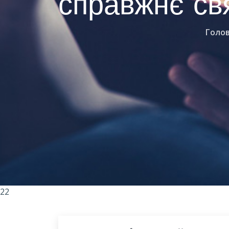
справжнє св
Голо
22