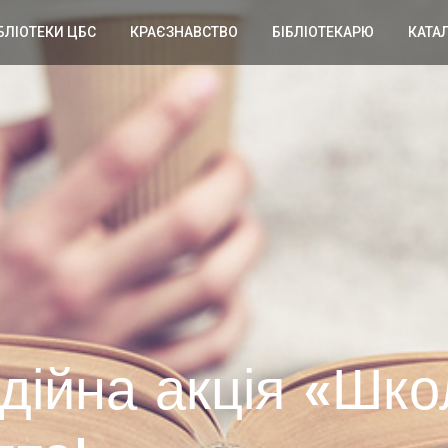
БЛІОТЕКИ ЦБС
КРАЄЗНАВСТВО
БІБЛІОТЕКАРЮ
КАТА
одійна акція «Шк