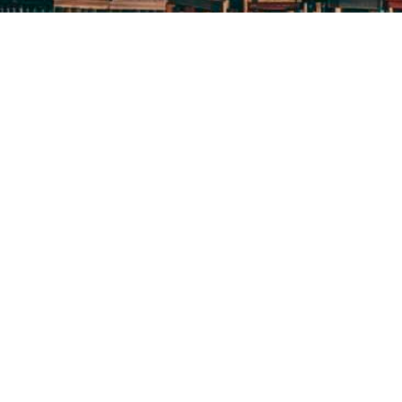
ПРО БІБЛІОТЕЧНУ
СИСТЕМУ
Історія бібліотечної справи в місті розпочинає свій
відлік з 1887 року – року відкриття в м.Олександрі
Херсонської губернії Олександрійської громадськ
бібліотеки
Методичний відділ:
Для питань та пропозицій
Email:
metvid2015@gmail.com