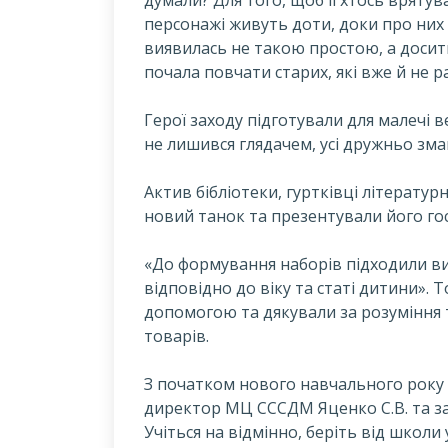
персонажі живуть доти, доки про них
виявилась не такою простою, а доси
почала повчати старих, які вже й не р
Герої заходу підготували для малечі ве
не лишився глядачем, усі дружньо зма
Актив бібліотеки, гуртківці літератур
новий танок та презентували його гос
«До формування наборів підходили вив
відповідно до віку та статі дитини». 
допомогою та дякували за розуміння т
товарів.
З початком нового навчального року
директор МЦ СССДМ Яценко С.В. та зав
Учіться на відмінно, беріть від школи 