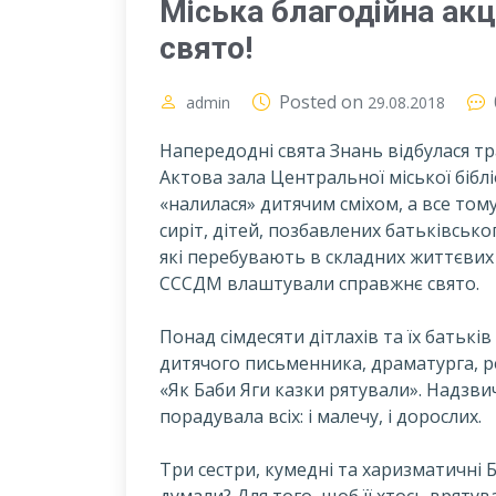
Міська благодійна ак
свято!
Posted on
admin
29.08.2018
Напередодні свята Знань відбулася т
Актова зала Центральної міської біблі
«налилася» дитячим сміхом, а все тому,
сиріт, дітей, позбавлених батьківсько
які перебувають в складних життєвих 
СССДМ влаштували справжнє свято.
П
онад сімдесяти дітлахів та їх батькі
дитячого письменника, драматурга, 
«Як Баби Яги казки рятували». Надзв
порадувала всіх: і малечу, і дорослих.
Три сестри, кумедні та харизматичні Б
думали? Для того, щоб її хтось врятува