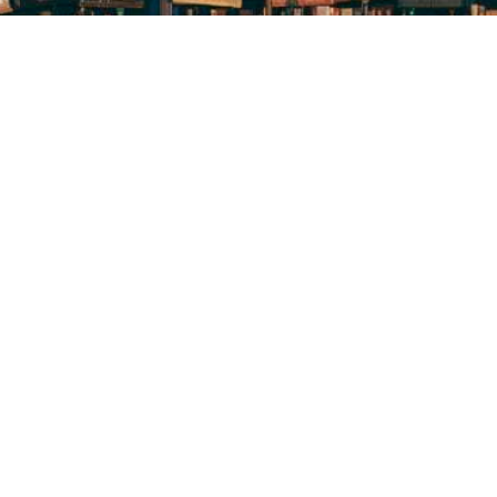
нтральна
ська бібліотека
я дітей
т бібліотеки
вини
упа Facebook