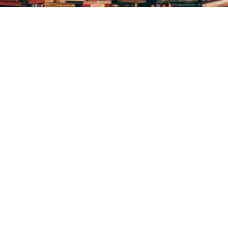
Центральна
Бібліотека-філія
Це
міська бібліотека
для юнацтва №8
мі
дл
Блог бібліотеки
Група Facebook
Сай
Пункт Європейської
інформації
ї
Но
ої
Онлайн-спілкування
Гр
Виставкова діяльність
Facebook