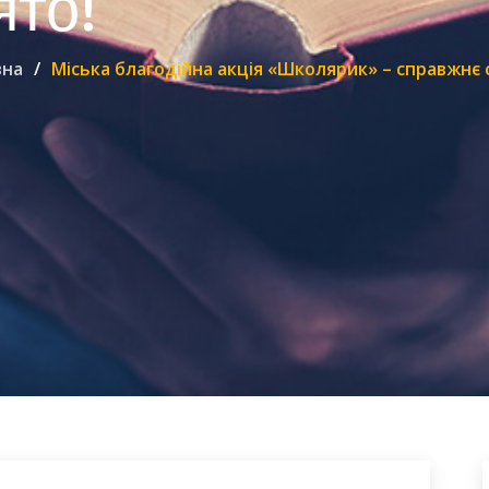
ято!
вна
Міська благодійна акція «Школярик» – справжнє 