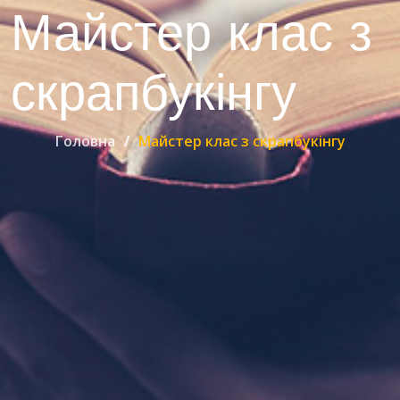
Майстер клас з
скрапбукінгу
Головна
Майстер клас з скрапбукінгу