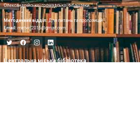
Олександрійської громадської бібліотеки
Методичний відділ:
Для питань та пропозицій
Email:
metvid2015@gmail.com
Центральна міська бібліотека
Блог бібліотеки
Пункт Європейської інформації
Онлайн-спілкування
Виставкова діяльність
Facebook
Бібліотека-філія для юнацтва №8