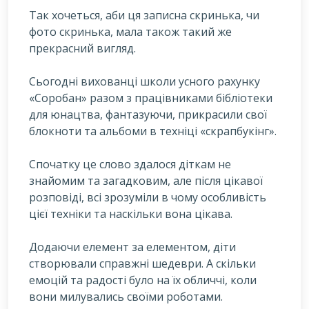
Т
ак хочеться, аби ця записна скринька, чи
фото скринька, мала також такий же
прекрасний вигляд.
Сьогодні вихованці школи усного рахунку
«Соробан» разом з працівниками бібліотеки
для юнацтва, фантазуючи, прикрасили свої
блокноти та альбоми в техніці «скрапбукінг».
Спочатку це слово здалося діткам не
знайомим та загадковим, але після цікавої
розповіді, всі зрозуміли в чому особливість
цієї техніки та наскільки вона цікава.
Додаючи елемент за елементом, діти
створювали справжні шедеври. А скільки
емоцій та радості було на їх обличчі, коли
вони милувались своїми роботами.