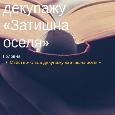
декупажу
«Затишна
оселя»
Головна
Майстер-клас з декупажу «Затишна оселя»