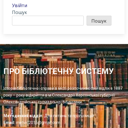
Увійти
Пошук
Пошук
ПРО БІБЛІОТЕЧНУ СИСТЕМУ
Історія бібліотечної справи в місті розпочинає свій відлік з 1887
року – року відкриття в м.Олександрії Херсонської губернії
Олександрійської громадської бібліотеки
Методичний відділ:
Для питань та пропозицій
Email:
metvid2015@gmail.com