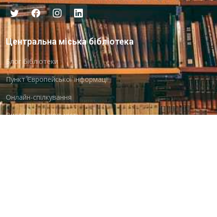
Центральна міська бібліотека
Блог бібліотеки
Пункт Європейської інформації
Онлайн-спілкування
Виставкова діяльність
Facebook
Бібліотека-філія для юнацтва №8
Група Facebook
Центральна міська бібліотека для дітей