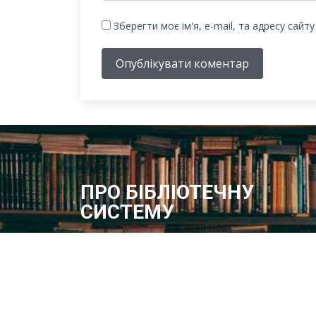
Зберегти моє ім'я, e-mail, та адресу сайт
Опублікувати коментар
ПРО БІБЛІОТЕЧНУ
СИСТЕМУ
Історія бібліотечної справи в місті розпочинає свій
відлік з 1887 року – року відкриття в м.Олександрі
Херсонської губернії Олександрійської громадськ
бібліотеки