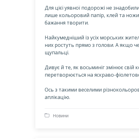
Д
ля цієї уявної подорожі не знадобили
лише кольоровий папір, клей та ножиц
бажання творити.
Найкумедніший із усіх морських жителі
них ростуть прямо з голови. А якщо чес
щупальці.
Дивує й те, як восьминіг змінює свій к
перетворюється на яскраво-фіолетово
Ось з такими веселими різнокольоро
аплікацію.
Новини