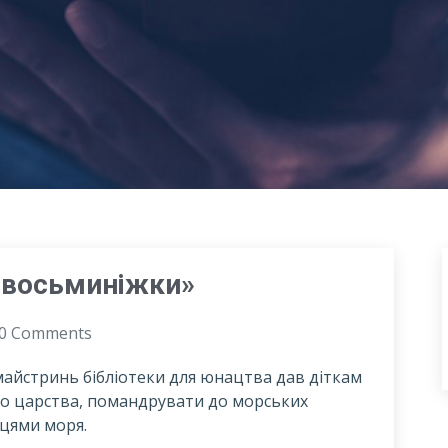
 восьминіжки»
0 Comments
майстринь бібліотеки для юнацтва дав діткам
о царства, помандрувати до морських
цями моря.