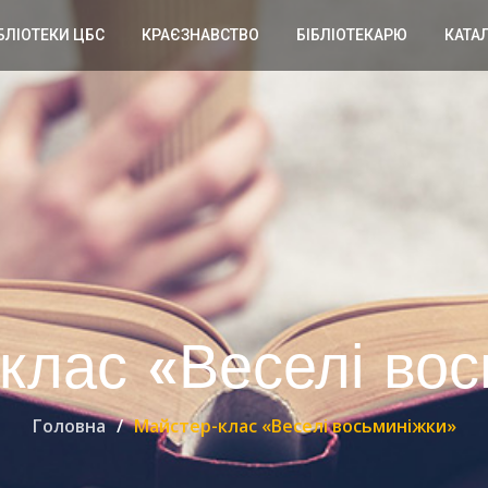
БЛІОТЕКИ ЦБС
КРАЄЗНАВСТВО
БІБЛІОТЕКАРЮ
КАТА
клас «Веселі вос
Головна
Майстер-клас «Веселі восьминіжки»