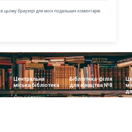
у в цьому браузері для моїх подальших коментарів.
Центральна
Бібліотека-філія
Це
міська бібліотека
для юнацтва №8
мі
дл
Блог бібліотеки
Група Facebook
Сай
Пункт Європейської
інформації
ї
Но
ої
Онлайн-спілкування
Гр