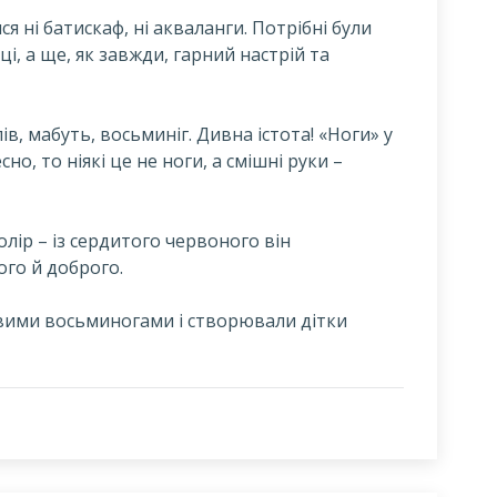
ся ні батискаф, ні акваланги. Потрібні були
і, а ще, як завжди, гарний настрій та
в, мабуть, восьминіг. Дивна істота! «Ноги» у
но, то ніякі це не ноги, а смішні руки –
олір – із сердитого червоного він
го й доброго.
вими восьминогами і створювали дітки