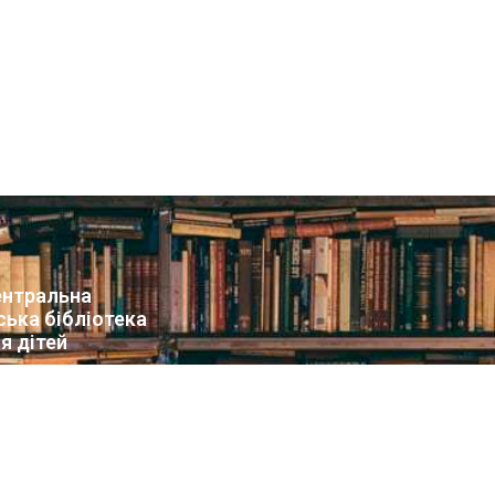
нтральна
ська бібліотека
я дітей
т бібліотеки
вини
упа Facebook