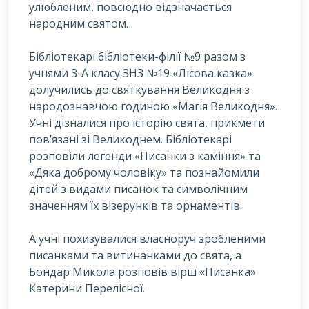
улюбленим, повсюдно відзначається
народним святом.
Бібліотекарі бібліотеки-філії №9 разом з
учнями 3-А класу ЗНЗ №19 «Лісова казка»
долучились до святкування Великодня з
народознавчою годиною «Магія Великодня».
Учні дізналися про історію свята, прикмети
пов’язані зі Великоднем. Бібліотекарі
розповіли легенди «Писанки з каміння» та
«Дяка доброму чоловіку» та познайомили
дітей з видами писанок та символічним
значенням їх візерунків та орнаментів.
А учні похизувалися власноруч зробленими
писанками та витинанками до свята, а
Бондар Микола розповів вірш «Писанка»
Катерини Перелісної.