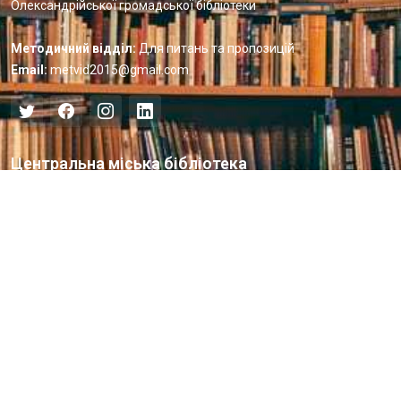
Олександрійської громадської бібліотеки
Методичний відділ:
Для питань та пропозицій
Email:
metvid2015@gmail.com
Центральна міська бібліотека
Блог бібліотеки
Пункт Європейської інформації
Онлайн-спілкування
Виставкова діяльність
Facebook
Бібліотека-філія для юнацтва №8