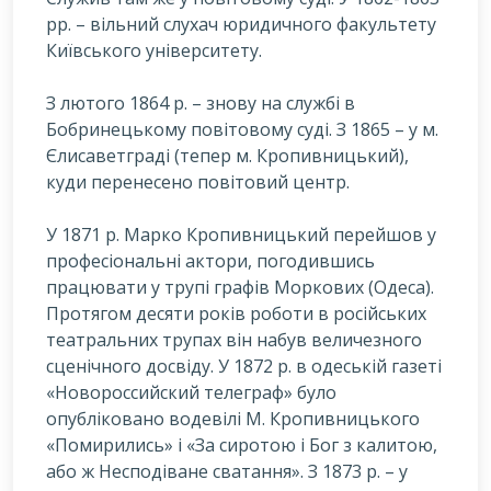
рр. – вільний слухач юридичного факультету
Київського університету.
З лютого 1864 р. – знову на службі в
Бобринецькому повітовому суді. З 1865 – у м.
Єлисаветградi (тепер м. Кропивницький),
куди перенесено повітовий центр.
У 1871 р. Марко Кропивницький перейшов у
професіональні актори, погодившись
працювати у трупі графів Моркових (Одеса).
Протягом десяти років роботи в російських
театральних трупах він набув величезного
сценічного досвіду. У 1872 р. в одеській газеті
«Новороссийский телеграф» було
опубліковано водевілі М. Кропивницького
«Помирились» і «За сиротою і Бог з калитою,
або ж Несподіване сватання». З 1873 р. – у