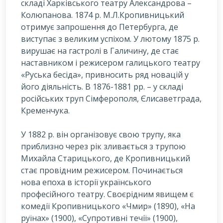
складі Харківського театру Александрова –
Колюпанова. 1874 р. М.Л.Кропивницький
отримує запрошення до Петербурга, де
виступає з великим успіхом. У лютому 1875 р.
вирушає на гастролі в Галичину, де стає
наставником і режисером галицького театру
«Руська бесіда», привносить ряд новацій у
його діяльність. В 1876-1881 рр. – у складі
російських труп Сімферополя, Єлисаветграда,
Кременчука.
У 1882 р. він організовує свою трупу, яка
приблизно через рік зливається з трупою
Михайла Старицького, де Кропивницький
стає провідним режисером. Починається
нова епоха в історії українського
професійного театру. Своєрідним явищем є
комедії Кропивницького «Чмир» (1890), «На
руїнах» (1900), «Супротивні течії» (1900),