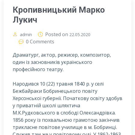
Кропивницький Марко
Лукич
Posted on
admin
22.05.2020
0 Comments
Драматург, актор, режисер, композитор,
один із засновників українського
професійного театру.
Н
ародився 10 (22) травня 1840 р. у селі
Бежбайраки Бобринецького повіту
Херсонської губернії. Початкову освіту здобув
у приватній школі шляхтича
М.К.Рудковського в слободі Олександрівка.
1856 року із похвальною грамотою закінчив
трикласне повітове училище в м. Бобринці.
Служив там же у повітовому суді. У 1862-1863