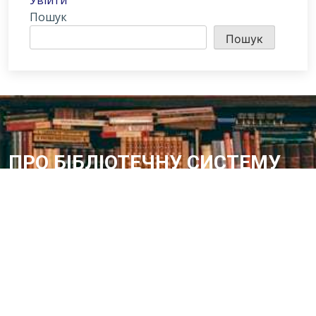
Увійти
Пошук
Пошук
ПРО БІБЛІОТЕЧНУ СИСТЕМУ
Історія бібліотечної справи в місті розпочинає свій відлік з 1887
року – року відкриття в м.Олександрії Херсонської губернії
Олександрійської громадської бібліотеки
Методичний відділ:
Для питань та пропозицій
Email:
metvid2015@gmail.com