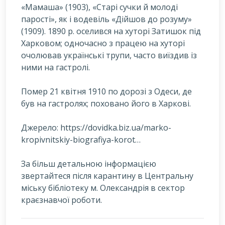
«Мамаша» (1903), «Старі сучки й молоді
парості», як і водевіль «Дійшов до розуму»
(1909). 1890 р. оселився на хуторі Затишок під
Харковом; одночасно з працею на хуторі
очолював українські трупи, часто виїздив із
ними на гастролі.
Помер 21 квітня 1910 по дорозі з Одеси, де
був на гастролях; поховано його в Харкові.
Джерело: https://dovidka.biz.ua/marko-
kropivnitskiy-biografiya-korot…
За більш детальною інформацією
звертайтеся після карантину в Центральну
міську бібліотеку м. Олександрія в сектор
краєзнавчої роботи.