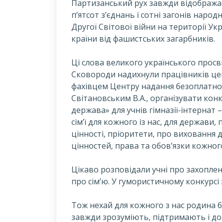
Партизанський рух завжди відобража
п’ятсот з’єднань і сотні загонів народ
Другої Світової війни на території У
країни від фашистських загарбників.
Ц
і слова великого українського просві
Сковороди надихнули працівників цент
фахівцем Центру надання безоплатно
Світановським В.А., організувати конк
держава» для учнів гімназії-інтернат
сім’ї для кожного із нас, для держави, 
цінності, пріоритети, про виховання 
цінностей, права та обов’язки кожног
Цікаво розповідали учні про захоплен
про сім’ю. У гумористичному конкурсі
Тож нехай для кожного з нас родина 
завжди зрозуміють, підтримають і д