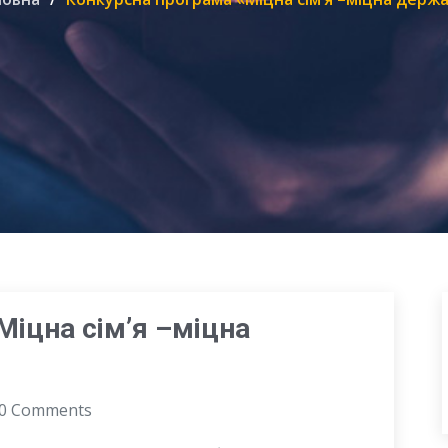
Міцна сім’я –міцна
0 Comments