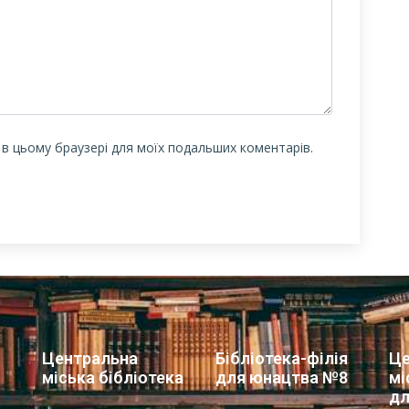
у в цьому браузері для моїх подальших коментарів.
Центральна
Бібліотека-філія
Це
міська бібліотека
для юнацтва №8
мі
дл