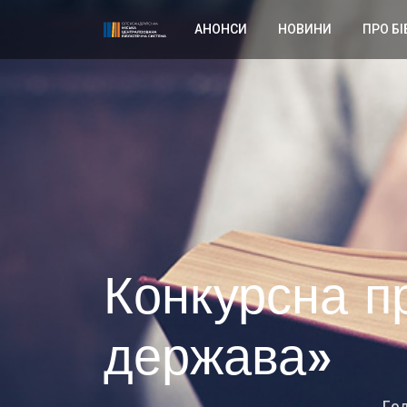
АНОНСИ
НОВИНИ
ПРО БІ
Конкурсна п
держава»
Го