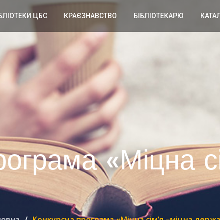
БЛІОТЕКИ ЦБС
КРАЄЗНАВСТВО
БІБЛІОТЕКАРЮ
КАТА
рограма «Міцна с
ловна
Конкурсна програма «Міцна сім’я –міцна держ