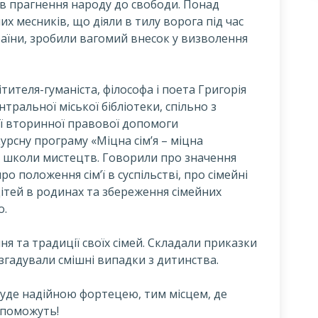
в прагнення народу до свободи. Понад
них месників, що діяли в тилу ворога під час
країни, зробили вагомий внесок у визволення
тителя-гуманіста, філософа і поета Григорія
ральної міської бібліотеки, спільно з
ї вторинної правової допомоги
урсну програму «Міцна сім’я – міцна
 – школи мистецтв. Говорили про значення
про положення сім’ї в суспільстві, про сімейні
дітей в родинах та збереження сімейних
о.
ня та традиції своїх сімей. Складали приказки
 згадували смішні випадки з дитинства.
буде надійною фортецею, тим місцем, де
опоможуть!