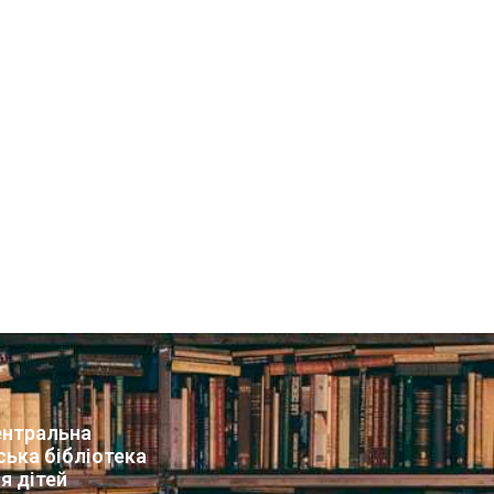
нтральна
ська бібліотека
я дітей