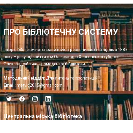
ПРО БІБЛІОТЕЧНУ СИСТЕМУ
Історія бібліотечної справи в місті розпочинає свій відлік з 1887
року – року відкриття в м.Олександрії Херсонської губернії
Олександрійської громадської бібліотеки
Методичний відділ:
Для питань та пропозицій
Email:
metvid2015@gmail.com
Центральна міська бібліотека
Блог бібліотеки