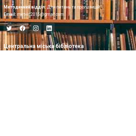
Методичний відділ:
Для питань та пропозицій
Email:
metvid2015@gmail.com
Центральна міська бібліотека
Блог бібліотеки
Пункт Європейської інформації
Онлайн-спілкування
Виставкова діяльність
Facebook
Бібліотека-філія для юнацтва №8
Група Facebook