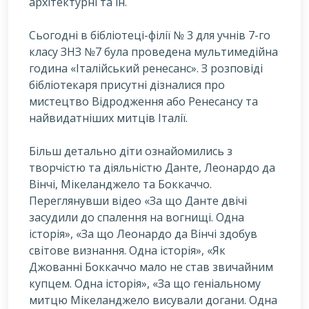
архітектурні та ін.
Сьогодні в бібліотеці-філії № 3 для учнів 7-го
класу ЗНЗ №7 була проведена мультимедійна
година «Італійський ренесанс». З розповіді
бібліотекаря присутні дізналися про
мистецтво Відродження або Ренесансу та
найвидатніших митців Італії.
Більш детально діти ознайомились з
творчістю та діяльністю Данте, Леонардо да
Вінчі, Мікеланджело та Боккаччо.
Переглянувши відео «За що Данте двічі
засудили до спалення на вогнищі. Одна
історія», «За що Леонардо да Вінчі здобув
світове визнання. Одна історія», «Як
Джованні Боккаччо мало не став звичайним
купцем. Одна історія», «За що геніальному
митцю Мікеланджело висували догани. Одна