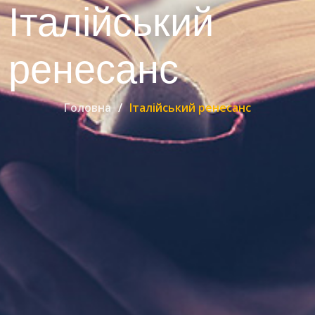
Італійський
ренесанс
Головна
Італійський ренесанс