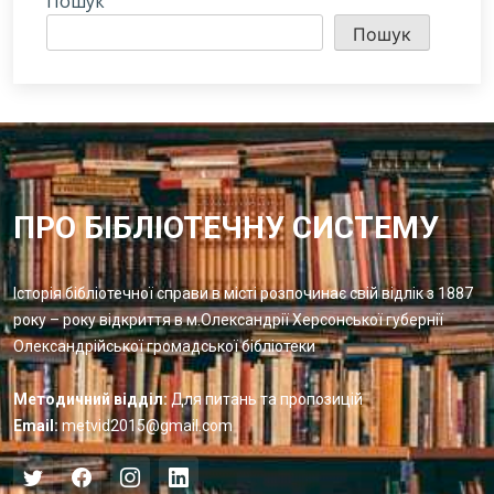
Пошук
Пошук
ПРО БІБЛІОТЕЧНУ СИСТЕМУ
Історія бібліотечної справи в місті розпочинає свій відлік з 1887
року – року відкриття в м.Олександрії Херсонської губернії
Олександрійської громадської бібліотеки
Методичний відділ:
Для питань та пропозицій
Email:
metvid2015@gmail.com