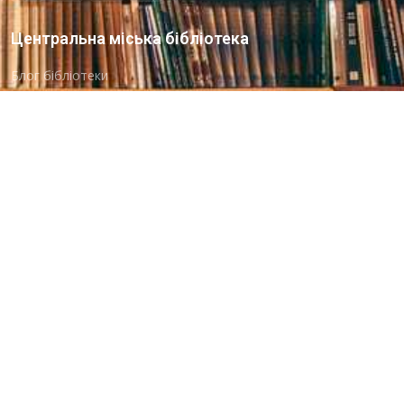
Центральна міська бібліотека
Блог бібліотеки
Пункт Європейської інформації
Онлайн-спілкування
Виставкова діяльність
Facebook
Бібліотека-філія для юнацтва №8
Група Facebook
Центральна міська бібліотека для дітей
Сайт бібліотеки