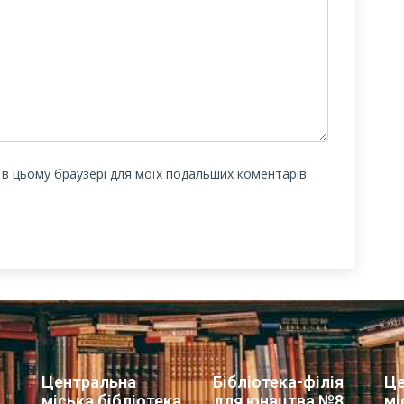
у в цьому браузері для моїх подальших коментарів.
Центральна
Бібліотека-філія
Це
міська бібліотека
для юнацтва №8
мі