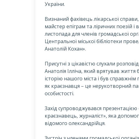
України.
В
изнаний фахівець лікарської справи,
майстер епіграм та ліричних поезій і 
листопада для членів громадської орган
Центральної міської бібліотеки прове
Анатолій Кохан».
Присутні з цікавістю слухали розповід
Анатолія Ілліча, який врятував життя 
історію нашого міста і був справжнім 
як краєзнавця – це нерукотворний па
особистості.
Захід супроводжувався презентацією «
краєзнавець, журналіст», яка допомог
відомого олександрійця.
Зустріч з членами громадської організ