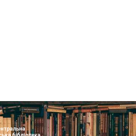
нтральна
ська бібліотека