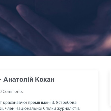
– Анатолій Кохан
0 Comments
т краєзнавчої премії імені В. Ястребова,
ї, член Національної Спілки журналістів