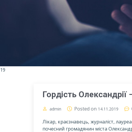
19
Гордість Олександрії 
Posted on
admin
14.11.2019
Лікар, краєзнавець, журналіст, лауреа
почесний громадянин міста Олександрі