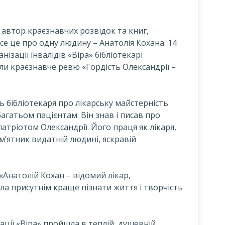
 автор краєзнавчих розвідок та книг,
все це про одну людину – Анатолія Кохана. 14
ізації інвалідів «Віра» бібліотекарі
ли краєзнавче ревю «Гордість Олександрії –
ь бібліотекаря про лікарську майстерність
багатьом пацієнтам. Він знав і писав про
патріотом Олександрії. Його праця як лікаря,
м’ятник видатній людині, яскравій
Анатолій Кохан – відомий лікар,
ла присутнім краще пізнати життя і творчість
ації «Віра» пройшла в теплій, душевній