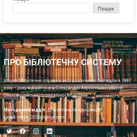
Пошук
ПРО БІБЛІОТЕЧНУ СИСТЕМУ
Історія бібліотечної справи в місті розпочинає свій відлік з 1887
року – року відкриття в м.Олександрії Херсонської губернії
Олександрійської громадської бібліотеки
Методичний відділ:
Для питань та пропозицій
Email:
metvid2015@gmail.com