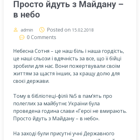
Просто йдуть з Майдану –
в небо
Posted on
admin
15.02.2018
0 Comments
Небесна Сотня – це наш біль і наша гордість,
це наші сльози і вдячність за все, що її бійці
зробили для нас. Вони пожертвували своїм
життям за щастя інших, за кращу долю для
своєї держави.
Т
ому в бібліотеці-філії №5 в пам’ять про
полеглих за майбутнє України була
проведена година слави «Герої не вмирають.
Просто йдуть з Майдану – в небо».
На заході були присутні учні Державного