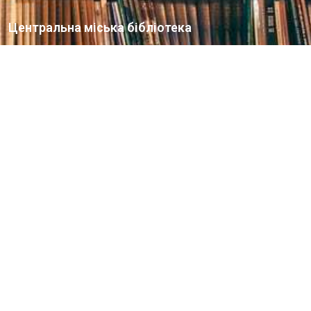
Центральна міська бібліотека
Блог бібліотеки
Пункт Європейської інформації
Онлайн-спілкування
Виставкова діяльність
Facebook
Бібліотека-філія для юнацтва №8
Група Facebook
Центральна міська бібліотека для дітей
Сайт бібліотеки