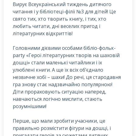
Вирує Всеукраїнський тиждень дитячого
читання і у бібліотеці-філії №3 для дітей! Це
свято тих, хто творить книгу, і тих, хто
любить читати, дні веселих пригод і
літературних відкриттів!
Г
оловними дієвими особами бібліо-фольк-
party «Герої літературних творів на шаховій
дошці» стали маленькі читайлики і їх
улюблені книги. А ще їх всіх об’єднало
незвичне хобі – шахи! До речі, ця стародавня
гра знову стає надзвичайно популярною!
Діти прораховують ситуацію наперед,
навчаються логічно мислити, стають
розумнішими!
Перше, що мали зробити учасники, це
правильно розмістити фігури на дошці, і
пригадати героїв за сюжетами дитячих