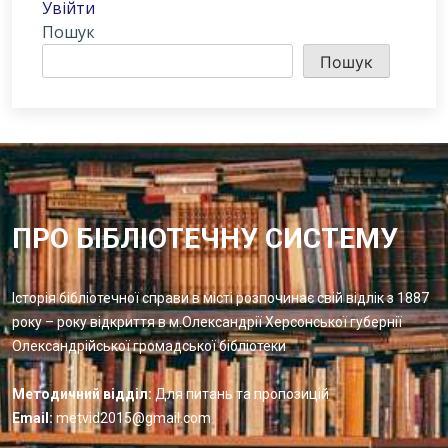
Увійти
Пошук
Пошук
ПРО БІБЛІОТЕЧНУ СИСТЕМУ
Історія бібліотечної справи в місті розпочинає свій відлік з 1887
року – року відкриття в м.Олександрії Херсонської губернії
Олександрійської громадської бібліотеки
Методичний відділ:
Для питань та пропозицій
Email:
metvid2015@gmail.com