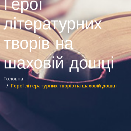
Герої
літературних
творів на
шаховій дошці
Головна
Герої літературних творів на шаховій дошці