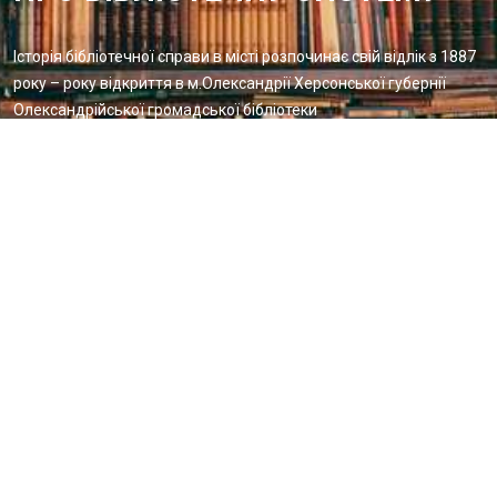
Історія бібліотечної справи в місті розпочинає свій відлік з 1887
року – року відкриття в м.Олександрії Херсонської губернії
Олександрійської громадської бібліотеки
Методичний відділ:
Для питань та пропозицій
Email:
metvid2015@gmail.com
Центральна міська бібліотека
Блог бібліотеки
Пункт Європейської інформації
Онлайн-спілкування
Виставкова діяльність