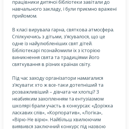
працівники дитячої бібліотеки завітали до
навчального закладу, і були приємно вражені
прийомом.
В класі вирувала гарна, святкова атмосфера.
Спілкуючись з дітьми, з’ясувалося, що це
одне із найулюбленіших свят дітей.
Бібліотекарі познайомили їх з історією
виникнення свята та традиціями його
святкування в різних країнах світу.
Під час заходу організатори намагалися
з’ясувати: хто ж все-таки дотепніший та
розважливіший – дівчата чи хлопці? З
неабияким захопленням та ентузіазмом
школярі брали участь в конкурсах: «Доріжка
ласкавих слів», «Корпоратив», «Логіка»,
«Вірю-Не вірю». Найбільш хвилюючим
виявився заключний конкурс під назвою