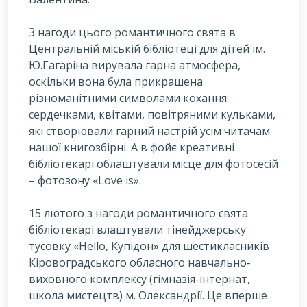
З
нагоди цього романтичного свята в
Центральній міській бібліотеці для дітей ім.
Ю.Гагаріна вирувала гарна атмосфера,
оскільки вона була прикрашена
різноманітними символами кохання:
сердечками, квітами, повітряними кульками,
які створювали гарний настрій усім читачам
нашої книгозбірні. А в фойє креативні
бібліотекарі облаштували місце для фотосесій
– фотозону «Love is».
15 лютого з нагоди романтичного свята
бібліотекарі влаштували тінейджерську
тусовку «Hello, Купідон» для шестикласників
Кіровоградського обласного навчально-
виховного комплексу (гімназія-інтернат,
школа мистецтв) м. Олександрії. Це вперше