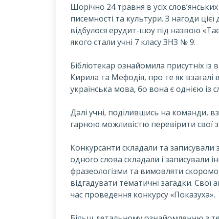
Щорічно 24 травня в усіх слов’янських
писемності та культури. З нагоди цієї 
відбулося ерудит-шоу під назвою «Та
якого стали учні 7 класу ЗНЗ № 9.
Б
ібліотекар ознайомила присутніх із 
Кирила та Мефодія, про те як взагалі
українська мова, бо вона є однією із с
Далі учні, поділившись на команди, вз
гарною можливістю перевірити свої з
Конкурсанти складали та записували з 
одного слова складали і записували і
фразеологізми та вимовляти скоромовк
відгадувати тематичні загадки. Свої 
час проведення конкурсу «Показуха».
Більш детальному ознайомленню з те