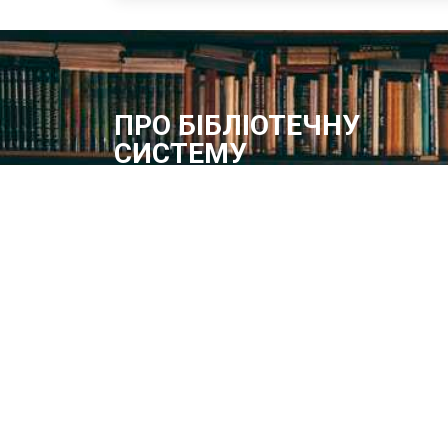
ПРО БІБЛІОТЕЧНУ
СИСТЕМУ
Історія бібліотечної справи в місті розпочинає свій
відлік з 1887 року – року відкриття в м.Олександрі
Херсонської губернії Олександрійської громадськ
бібліотеки
Методичний відділ:
Для питань та пропозицій
Email:
metvid2015@gmail.com