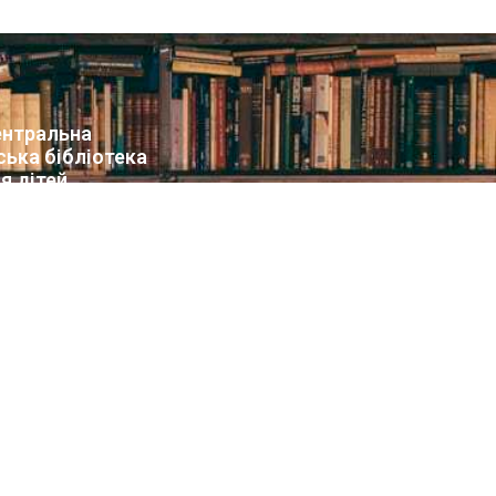
нтральна
ська бібліотека
я дітей
т бібліотеки
вини
упа Facebook