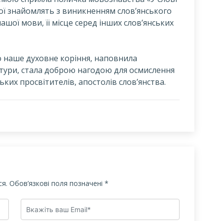
кої знайомлять з виникненням слов’янського
ашої мови, її місце серед інших слов’янських
о наше духовне коріння, наповнила
тури, стала доброю нагодою для осмислення
ких просвітителів, апостолів слов’янства.
я.
Обов’язкові поля позначені
*