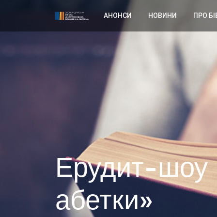
АНОНСИ
НОВИНИ
ПРО БІ
Ерудит-шоу 
абетки»