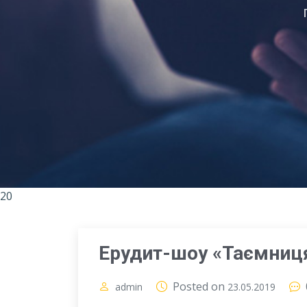
20
Ерудит-шоу «Таємниця
Posted on
admin
23.05.2019