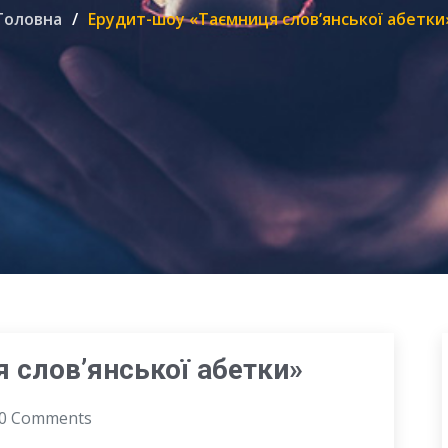
Головна
Ерудит-шоу «Таємниця слов’янської абетки
 слов’янської абетки»
0 Comments