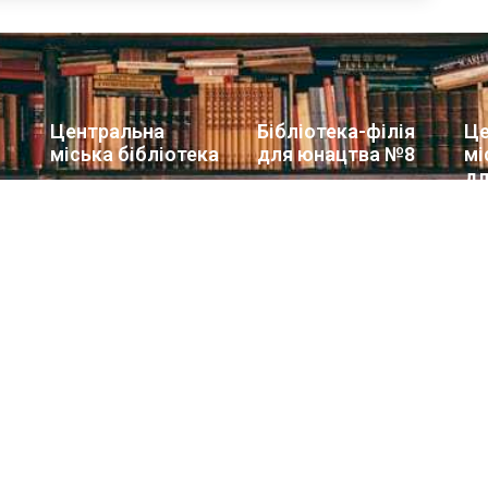
Центральна
Бібліотека-філія
Це
міська бібліотека
для юнацтва №8
мі
дл
Блог бібліотеки
Група Facebook
Сай
Пункт Європейської
інформації
ї
Но
ої
Онлайн-спілкування
Гр
Виставкова діяльність
Facebook