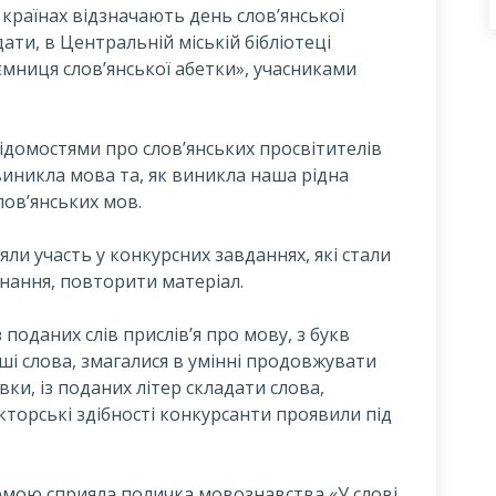
 країнах відзначають день слов’янської
дати, в Центральній міській бібліотеці
ємниця слов’янської абетки», учасниками
відомостями про слов’янських просвітителів
 виникла мова та, як виникла наша рідна
лов’янських мов.
яли участь у конкурсних завданнях, які стали
нання, повторити матеріал.
поданих слів прислів’я про мову, з букв
нші слова, змагалися в умінні продовжувати
и, із поданих літер складати слова,
акторські здібності конкурсанти проявили під
мою сприяла поличка мовознавства «У слові