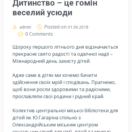
Дитинство – це гомін
веселий усюди
Posted on
admin
01.06.2018
0 Comments
Щороку першого літнього дня відзначається
прекрасне свято радості та одвічної надії –
Міжнародний день захисту дітей.
А
дже саме в дітях ми хочемо бачити
здійснення своїх мрій і сподівань. Прагнемо,
щоб вони росли здоровими та радісними,
прославляли свої родини і рідний край.
Колектив центральної міської бібліотеки для
дітей ім. Ю.Гагаріна спільно з
Олександрійським міським центром
соціальних служб для сім’ї, дітей та молоді