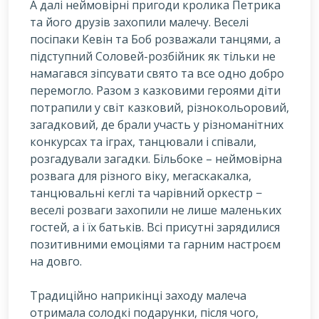
А далі неймовірні пригоди кролика Петрика
та його друзів захопили малечу. Веселі
посіпаки Кевін та Боб розважали танцями, а
підступний Соловей-розбійник як тільки не
намагався зіпсувати свято та все одно добро
перемогло. Разом з казковими героями діти
потрапили у світ казковий, різнокольоровий,
загадковий, де брали участь у різноманітних
конкурсах та іграх, танцювали і співали,
розгадували загадки. Більбоке – неймовірна
розвага для різного віку, мегаскакалка,
танцювальні кеглі та чарівний оркестр −
веселі розваги захопили не лише маленьких
гостей, а і їх батьків. Всі присутні зарядилися
позитивними емоціями та гарним настроєм
на довго.
Традиційно наприкінці заходу малеча
отримала солодкі подарунки, після чого,