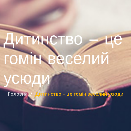
Дитинство – це
гомін веселий
усюди
Головна
Дитинство – це гомін веселий усюди