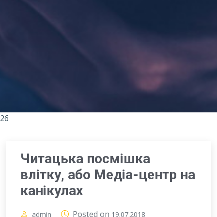
26
Читацька посмішка
влітку, або Медіа-центр на
канікулах
Posted on
admin
19.07.2018