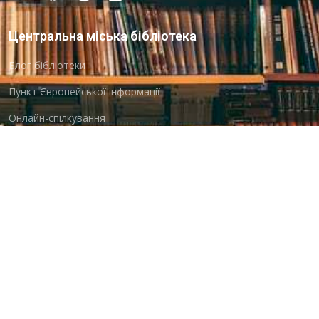
Центральна міська бібліотека
Блог бібліотеки
Пункт Європейської інформації
Онлайн-спілкування
Виставкова діяльність
Facebook
Бібліотека-філія для юнацтва №8
Група Facebook
Центральна міська бібліотека для дітей
Сайт бібліотеки