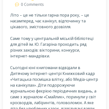
0 Comments
Літо – це не тільки гарна пора року, – це
насамперед, час канікул, відпочинку та
цікавого, змістовного дозвілля.
С
аме тому у центральній міській бібліотеці
для дітей ім. Ю. Гагаріна проходить ряд
різних заходів: вікторини, конкурси,
інтернет-мандрівки.
Сьогодні юні книгомани відвідали в
Дитячому інтернет-центрі Книжковий кадр
«Читацька посмішка влітку, або Медіа-центр
на канікулах». Діти подорожуючи
журнальною феєрією періодичних видань, а
саме з журналом «Смайлик», поринули у світ
кросвордів, лабіринтів, головоломок. А яке
літо без улюблених казок, відвідувачі взяли