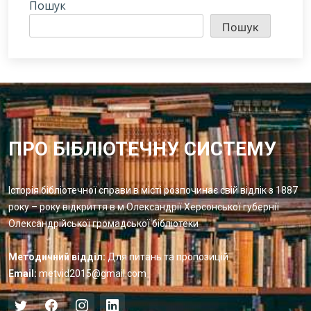
Пошук
Пошук
ПРО БІБЛІОТЕЧНУ СИСТЕМУ
Історія бібліотечної справи в місті розпочинає свій відлік з 1887
року – року відкриття в м.Олександрії Херсонської губернії
Олександрійської громадської бібліотеки
Методичний відділ:
Для питань та пропозицій
Email:
metvid2015@gmail.com