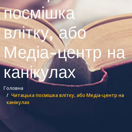
посмішка
влітку, або
Медіа-центр на
канікулах
Головна
Читацька посмішка влітку, або Медіа-центр на
канікулах