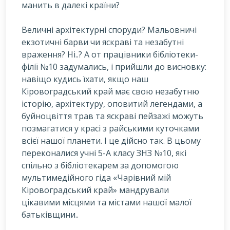
манить в далекі країни?
В
еличні архітектурні споруди? Мальовничі
екзотичні барви чи яскраві та незабутні
враження? Ні..? А от працівники бібліотеки-
філії №10 задумались, і прийшли до висновку:
навіщо кудись їхати, якщо наш
Кіровоградський край має свою незабутню
історію, архітектуру, оповитий легендами, а
буйноцвіття трав та яскраві пейзажі можуть
позмагатися у красі з райськими куточками
всієї нашої планети. І це дійсно так. В цьому
переконалися учні 5-А класу ЗНЗ №10, які
спільно з бібліотекарем за допомогою
мультимедійного гіда «Чарівний мій
Кіровоградський край» мандрували
цікавими місцями та містами нашої малої
батьківщини..