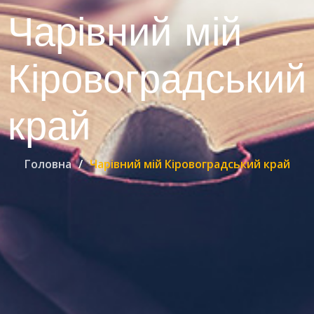
Чарівний мій
Кіровоградський
край
Головна
Чарівний мій Кіровоградський край