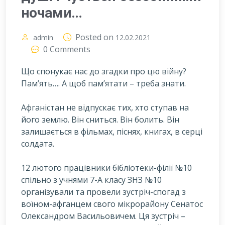
ночами…
Posted on
admin
12.02.2021
0 Comments
Що спонукає нас до згадки про цю війну?
Пам’ять…. А щоб пам’ятати – треба знати.
А
фганістан не відпускає тих, хто ступав на
його землю. Він сниться. Він болить. Він
залишається в фільмах, піснях, книгах, в серці
солдата.
12 лютого працівники бібліотеки-філії №10
спільно з учнями 7-А класу ЗНЗ №10
організували та провели зустріч-спогад з
воїном-афганцем свого мікрорайону Сенатос
Олександром Васильовичем. Ця зустріч –