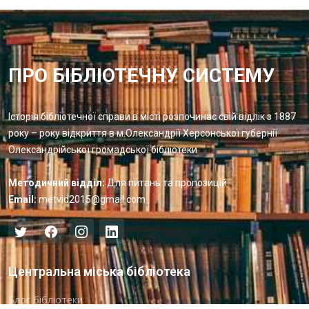
ПРО БІБЛІОТЕЧНУ СИСТЕМУ
Історія бібліотечної справи в місті розпочинає свій відлік з 1887
року – року відкриття в м.Олександрії Херсонської губернії
Олександрійської громадської бібліотеки
Методичний відділ:
Для питань та пропозицій
Email:
metvid2015@gmail.com
Центральна міська бібліотека
Блог бібліотеки