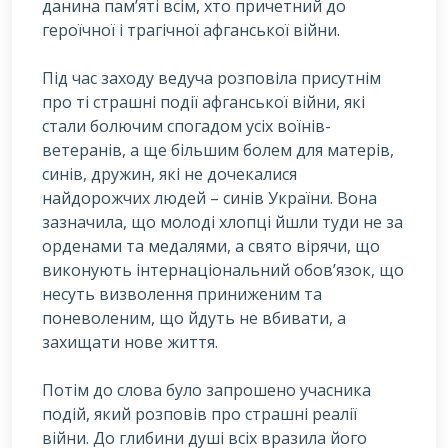
данина пам’яті всім, хто причетний до
героїчної і трагічної афганської війни.
Під час заходу ведуча розповіла присутнім
про ті страшні події афганської війни, які
стали болючим спогадом усіх воїнів-
ветеранів, а ще більшим болем для матерів,
синів, дружин, які не дочекалися
найдорожчих людей – синів України. Вона
зазначила, що молоді хлопці йшли туди не за
орденами та медалями, а свято вірячи, що
виконують інтернаціональний обов’язок, що
несуть визволення приниженим та
поневоленим, що йдуть не вбивати, а
захищати нове життя.
Потім до слова було запрошено учасника
подій, який розповів про страшні реалії
війни. До глибини душі всіх вразила його