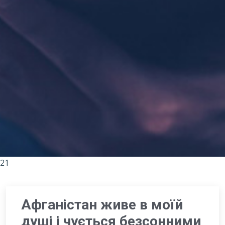
21
Афганістан живе в моїй
душі і чується безсонними