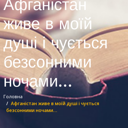
Афганістан
живе в моїй
душі і чується
безсонними
ночами…
Головна
Афганістан живе в моїй душі і чується
безсонними ночами…