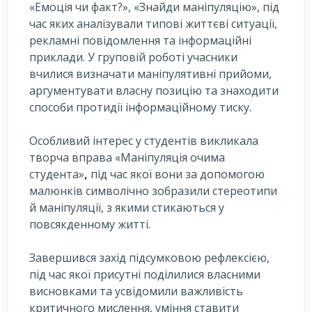
«Емоція чи факт?», «Знайди маніпуляцію», під
час яких аналізували типові життєві ситуації,
рекламні повідомлення та інформаційні
приклади. У груповій роботі учасники
вчилися визначати маніпулятивні прийоми,
аргументувати власну позицію та знаходити
способи протидії інформаційному тиску.
Особливий інтерес у студентів викликала
творча вправа «Маніпуляція очима
студента»
,
під час якої вони за допомогою
малюнків символічно зобразили стереотипи
й маніпуляції, з якими стикаються у
повсякденному житті.
Завершився захід підсумковою рефлексією,
під час якої присутні поділилися власними
висновками та усвідомили важливість
критичного мислення, уміння ставити