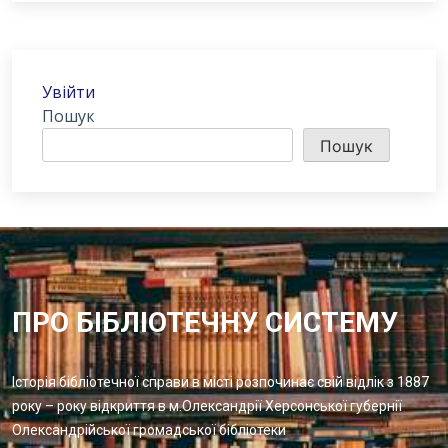
Увійти
Пошук
Пошук
ПРО БІБЛІОТЕЧНУ СИСТЕМУ
Історія бібліотечної справи в місті розпочинає свій відлік з 1887
року – року відкриття в м.Олександрії Херсонської губернії
Олександрійської громадської бібліотеки