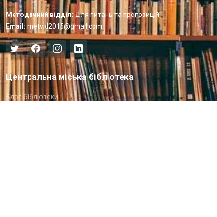
Методичний відділ:
Для питань та пропозицій
Email:
metvid2015@gmail.com
Центральна міська бібліотека
Блог бібліотеки
Пункт Європейської інформації
Онлайн-спілкування
Виставкова діяльність
Facebook
Бібліотека-філія для юнацтва №8
Група Facebook