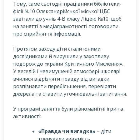
Тому, саме сьогодні працівники бібліотеки-
філії №10 Олександрійської міської ЦБС
завітали до учнів 4-В класу Ліцею №10, щоб
на занятті з медіаграмотності поговорити
про сприйняття інформації.
Протягом заходу діти стали юними
дослідниками й вирушили у захопливу
подорож до «країни Критичного Мислення».
У веселій і невимушеній атмосфері школярі
вчилися відрізняти правду від вигадки,
розпізнавати перебільшення, перевіряти
джерела та ставити уточнювальні запитання.
У програмі заняття були різноманітні ігри та
активності:
«Правда чи вигадка»
– діти
тренували уважність,