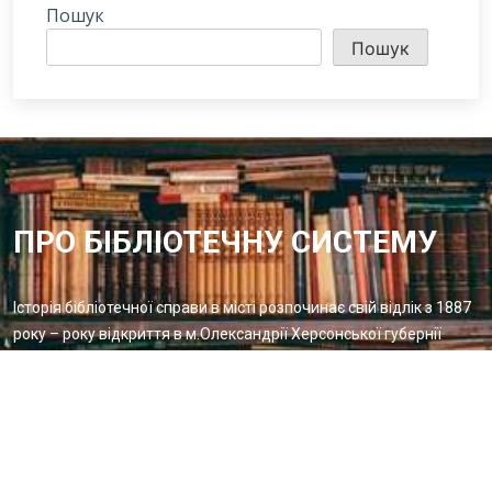
Пошук
Пошук
ПРО БІБЛІОТЕЧНУ СИСТЕМУ
Історія бібліотечної справи в місті розпочинає свій відлік з 1887
року – року відкриття в м.Олександрії Херсонської губернії
Олександрійської громадської бібліотеки
Методичний відділ:
Для питань та пропозицій
Email:
metvid2015@gmail.com