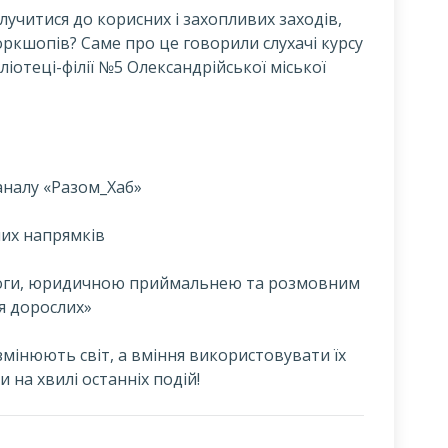
олучитися до корисних і захопливих заходів,
воркшопів? Саме про це говорили слухачі курсу
ліотеці-філії №5 Олександрійської міської
аналу «Разом_Хаб»
них напрямків
 йоги, юридичною приймальнею та розмовним
я дорослих»
 змінюють світ, а вміння використовувати їх
 на хвилі останніх подій!