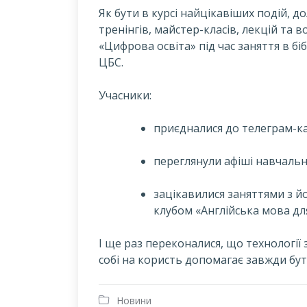
Як бути в курсі найцікавіших подій, д
тренінгів, майстер-класів, лекцій та 
«Цифрова освіта» під час заняття в біб
ЦБС.
Учасники:
приєдналися до телеграм-к
переглянули афіші навчаль
зацікавилися заняттями з
клубом «Англійська мова дл
І ще раз переконалися, що технології
собі на користь допомагає завжди бути
Новини