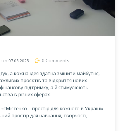
d on
0 Comments
07.03.2025
дгук, а кожна ідея здатна змінити майбутнє,
важливих проєктів та відкриття нових
фінансову підтримку, а й стимулюють
ьства в різних сферах.
«єМістечко – простір для кожного в Україні»
ний простір для навчання, творчості,