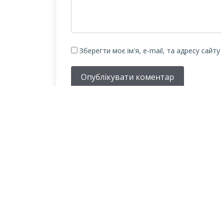
Зберегти моє ім'я, e-mail, та адресу сайт
Опублікувати коментар
ПРО БІБЛІОТЕЧНУ
СИСТЕМУ
Історія бібліотечної справи в місті розпочинає свій