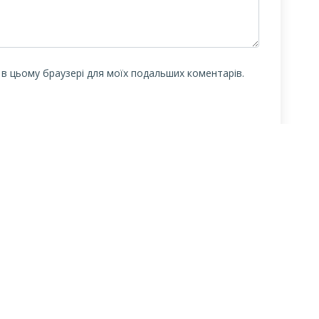
у в цьому браузері для моїх подальших коментарів.
Центральна
Бібліотека-філія
Це
міська бібліотека
для юнацтва №8
мі
дл
Блог бібліотеки
Група Facebook
Сай
Пункт Європейської