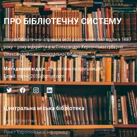
ПРО БІБЛІОТЕЧНУ СИСТЕМУ
Історія бібліотечної справи в місті розпочинає свій відлік з 1887
року – року відкриття в м.Олександрії Херсонської губернії
Олександрійської громадської бібліотеки
Методичний відділ:
Для питань та пропозицій
Email:
metvid2015@gmail.com
Центральна міська бібліотека
Блог бібліотеки
Пункт Європейської інформації