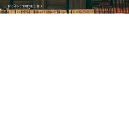
Онлайн-спілкування
Виставкова діяльність
Facebook
Бібліотека-філія для юнацтва №8
Група Facebook
Центральна міська бібліотека для дітей
Сайт бібліотеки
Новини
Група Facebook