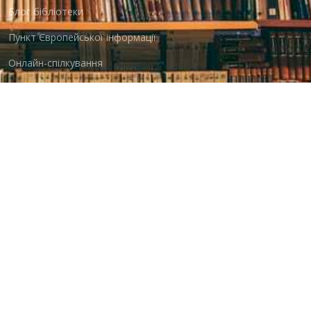
Блог бібліотеки
Пункт Європейської інформації
Онлайн-спілкування
Виставкова діяльність
Facebook
Бібліотека-філія для юнацтва №8
Група Facebook
Центральна міська бібліотека для дітей
Сайт бібліотеки
Новини
Група Facebook