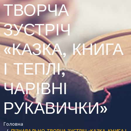
ТВОРЧА
ЗУСТРІЧ
«КАЗКА, КНИГА
І ТЕПЛІ,
ЧАРІВНІ
РУКАВИЧКИ»
Головна