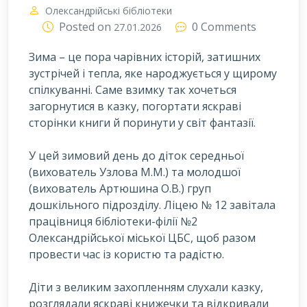
Олександрійські бібліотеки
Posted on
0 Comments
27.01.2026
Зима – це пора чарівних історій, затишних
зустрічей і тепла, яке народжується у щирому
спілкуванні. Саме взимку так хочеться
загорнутися в казку, погортати яскраві
сторінки книги й поринути у світ фантазії.
У цей зимовий день до діток середньої
(вихователь Узлова М.М.) та молодшої
(вихователь Артюшина О.В.) груп
дошкільного підрозділу. Ліцею № 12 завітала
працівниця бібліотеки-філії №2
Олександрійської міської ЦБС, щоб разом
провести час із користю та радістю.
Діти з великим захопленням слухали казку,
розглядали яскраві книжечки та відкривали