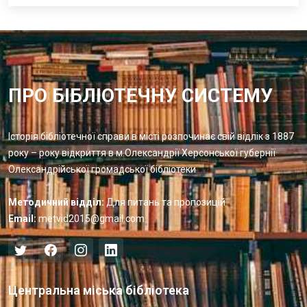
ПРО БІБЛІОТЕЧНУ СИСТЕМУ
Історія бібліотечної справи в місті розпочинає свій відлік з 1887
року – року відкриття в м.Олександрії Херсонської губернії
Олександрійської громадської бібліотеки
Методичний відділ:
Для питань та пропозицій
Email:
metvid2015@gmail.com
Центральна міська бібліотека