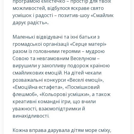
програмою єМістечко – простір для твоїх
можливостей, відбулося яскраве свято
усмішок і радості – позитив-шоу «Смайлик
дарує радість»
.
Маленькі відвідувачі та їхні батьки з
громадської організації «Серце матері»
разом із головними героями – мудрою
Совою та невгамовним Веселуном –
вирушили у захопливу подорож країною
смайликових емоцій. На дітей чекали
розважальні конкурси «Веселі емоції»,
«Емоційна естафета», «Посмішковий
флешмоб», «Кольорові усмішки», а також
креативні командні ігри, що вчили
уважності, взаємопідтримки й
винахідливості.
Кожна вправа дарувала дітям море сміху,