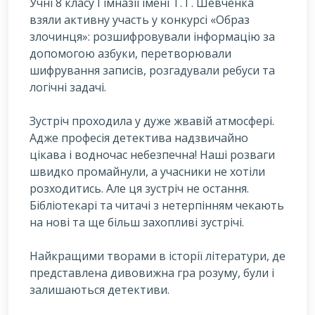
Учні 8 класу Гімназії імені Т. Г. Шевченка
взяли активну участь у конкурсі «Образ
злочинця»: розшифровували інформацію за
допомогою азбуки, перетворювали
шифрування записів, розгадували ребуси та
логічні задачі.
Зустріч проходила у дуже жвавій атмосфері.
Адже професія детектива надзвичайно
цікава і водночас небезпечна! Наші розваги
швидко промайнули, а учасники не хотіли
розходитись. Але ця зустріч не остання.
Бібліотекарі та читачі з нетерпінням чекають
на нові та ще більш захопливі зустрічі.
Найкращими творами в історії літератури, де
представлена дивовижна гра розуму, були і
залишаються детективи.