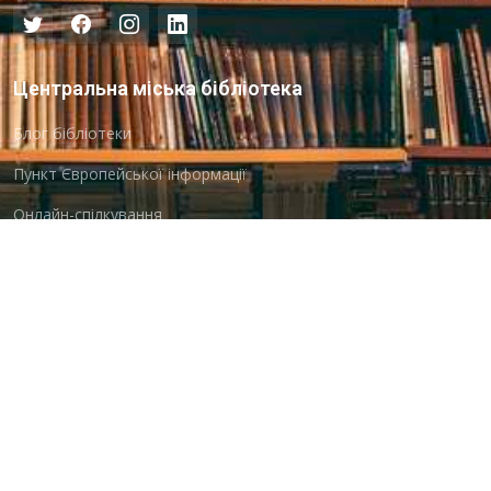
Центральна міська бібліотека
Блог бібліотеки
Пункт Європейської інформації
Онлайн-спілкування
Виставкова діяльність
Facebook
Бібліотека-філія для юнацтва №8
Група Facebook
Центральна міська бібліотека для дітей