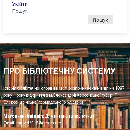
Увійти
Пошук
Пошук
ПРО БІБЛІОТЕЧНУ СИСТЕМУ
Історія бібліотечної справи в місті розпочинає свій відлік з 1887
року – року відкриття в м.Олександрії Херсонської губернії
Олександрійської громадської бібліотеки
Методичний відділ:
Для питань та пропозицій
Email:
metvid2015@gmail.com