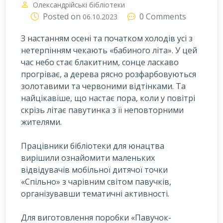
Олександрійські бібліотеки
Posted on
0 Comments
06.10.2023
З настанням осені та початком холодів усі з
нетерпінням чекають «бабиного літа». У цей
час небо стає блакитним, сонце ласкаво
прогріває, а дерева рясно розфарбовуються
золотавими та червоними відтінками. Та
найцікавіше, що настає пора, коли у повітрі
скрізь літає павутинка з її неповторними
жителями.
Працівники бібліотеки для юнацтва
вирішили ознайомити маленьких
відвідувачів мобільної дитячої точки
«Спільно» з чарівним світом павучків,
організувавши тематичні активності.
Для виготовлення поробки «Павучок-