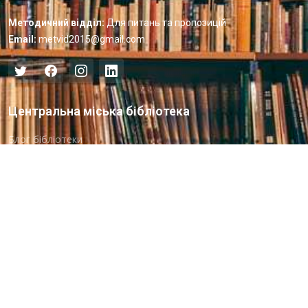
Методичний відділ:
Для питань та пропозицій
Email:
metvid2015@gmail.com
Центральна міська бібліотека
Блог бібліотеки
Пункт Європейської інформації
Онлайн-спілкування
Виставкова діяльність
Facebook
Бібліотека-філія для юнацтва №8