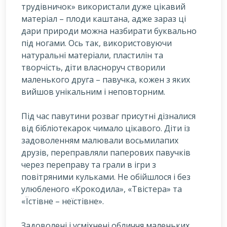
трудівничок» використали дуже цікавий
матеріал – плоди каштана, адже зараз ці
дари природи можна назбирати буквально
під ногами. Ось так, використовуючи
натуральні матеріали, пластилін та
творчість, діти власноруч створили
маленького друга – павучка, кожен з яких
вийшов унікальним і неповторним.
Під час павутини розваг присутні дізналися
від бібліотекарок чимало цікавого. Діти із
задоволенням малювали восьмилапих
друзів, переправляли паперових павучків
через переправу та грали в ігри з
повітряними кульками. Не обійшлося і без
улюбленого «Крокодила», «Твістера» та
«Їстівне – неїстівне».
Задоволені і усміхнені обличчя маленьких