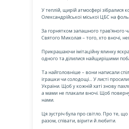
У теплій, щирій атмосфері зібралися к
Олександрійської міської ЦБС на фоль
За горнятком запашного трав’яного ч
Святого Миколая – того, хто вночі, н
Прикрашаючи імітаційну ялинку яскра
одного та ділилися найщирішими поб
Та найголовніше – вони написали спі
іграшки чи солодощі… У листі просили
України. Щоб у кожній хаті знову пахл
а мами не плакали вночі. Щоб повернула
нами.
Ця зустріч була про світло. Про те, щ
разом, співати, вірити й любити.