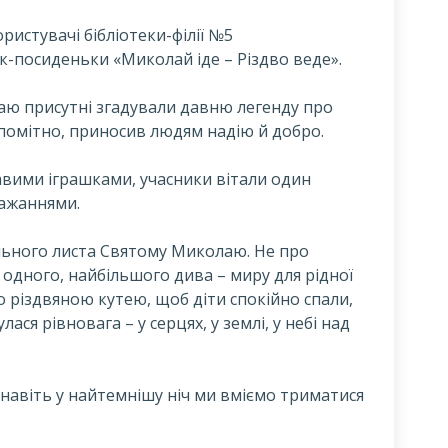
ористувачі бібліотеки-філії №5
к-посиденьки «Миколай іде – Різдво веде».
аю присутні згадували давню легенду про
епомітно, приносив людям надію й добро.
вими іграшками, учасники вітали один
ажаннями.
льного листа Святому Миколаю. Не про
 одного, найбільшого дива – миру для рідної
о різдвяною кутею, щоб діти спокійно спали,
ся рівновага – у серцях, у землі, у небі над
о навіть у найтемнішу ніч ми вміємо триматися