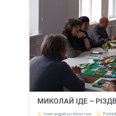
МИКОЛАЙ ІДЕ – РІЗД
Poste
Олександрійські бібліотеки