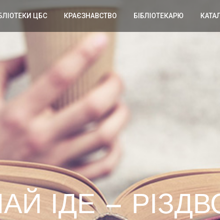
БЛІОТЕКИ ЦБС
КРАЄЗНАВСТВО
БІБЛІОТЕКАРЮ
КАТА
АЙ ІДЕ – РІЗДВ