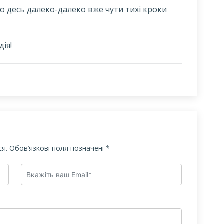
 що десь далеко-далеко вже чути тихі кроки
дія!
я.
Обов’язкові поля позначені
*