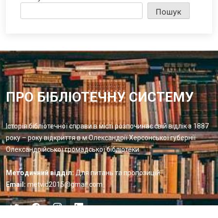
Пошук
ПРО БІБЛІОТЕЧНУ СИСТЕМУ
Історія бібліотечної справи в місті розпочинає свій відлік з 1887
року – року відкриття в м.Олександрії Херсонської губернії
Олександрійської громадської бібліотеки
Методичний відділ:
Для питань та пропозицій
Email:
metvid2015@gmail.com