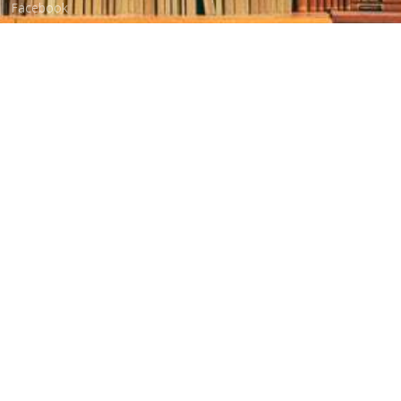
Facebook
Бібліотека-філія для юнацтва №8
Група Facebook
Центральна міська бібліотека для дітей
Сайт бібліотеки
Новини
Група Facebook