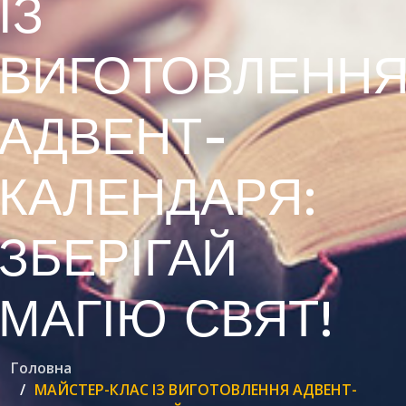
ІЗ
ВИГОТОВЛЕНН
АДВЕНТ-
КАЛЕНДАРЯ:
ЗБЕРІГАЙ
МАГІЮ СВЯТ!
Головна
МАЙСТЕР-КЛАС ІЗ ВИГОТОВЛЕННЯ АДВЕНТ-