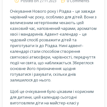
Posted on
0 Comments
27.11.2023
Очікування Нового року і Різдва – це завжди
чарівний час року, особливо для дітей. Вони з
величезним нетерпінням чекають цей
казковий час, наповнений чарами, ароматом
хвої і мандаринів. Адвент-календар – це
чудовий спосіб розважити дітей та
приготувати їх до Різдва. Нині адвент-
календарі стали способом створення
святкової атмосфери, чарівності, передчуття
події чи свята, що наближається. Збереглося
основне його призначення: щодня
готуватися і рахувати, скільки днів
залишилося до нього.
Щоб це очікування було цікавим і корисним
для дитини, цей календар сьогодні
виготовляли діти на майстер-класі у