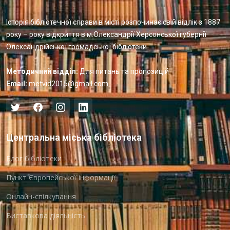
Історія бібліотечної справи в місті розпочинає свій відлік з 1887
року – року відкриття в м.Олександрії Херсонської губернії
Олександрійської громадської бібліотеки
Методичний відділ:
Для питань та пропозицій
Email:
metvid2015@gmail.com
Центральна міська бібліотека
Блог бібліотеки
Пункт Європейської інформації
Онлайн-спілкування
Виставкова діяльність