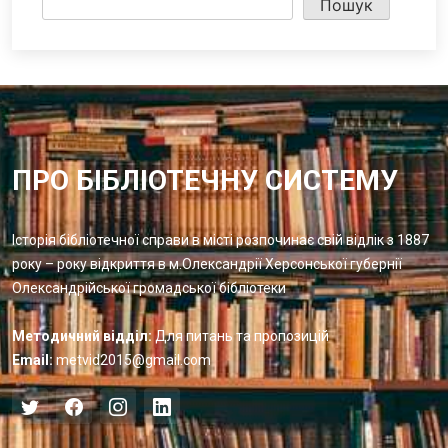
Пошук
ПРО БІБЛІОТЕЧНУ СИСТЕМУ
Історія бібліотечної справи в місті розпочинає свій відлік з 1887
року – року відкриття в м.Олександрії Херсонської губернії
Олександрійської громадської бібліотеки
Методичний відділ:
Для питань та пропозицій
Email:
metvid2015@gmail.com