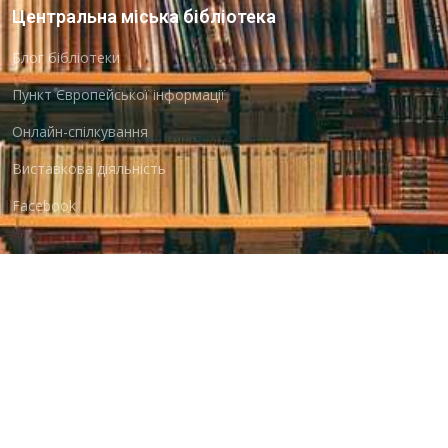
Центральна міська бібліотека
Блог бібліотеки
Пункт Європейської інформації
Онлайн-спілкування
Виставкова діяльність
Facebook
Бібліотека-філія для юнацтва №8
Група Facebook
Центральна міська бібліотека для дітей
Сайт бібліотеки
Новини