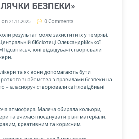
ТЛЯЧКИ БЕЗПЕКИ»
d on
0 Comments
21.11.2025
оли результат може захистити їх у темряві.
Центральній бібліотеці Олександрійської
 «Підсвітись», юні відвідувачі створювали
кери.
флікери та як вони допомагають бути
короткого знайомства з правилами безпеки на
го – власноруч створювали світловідбивні
орча атмосфера. Малеча обирала кольори,
ери та вчилася поєднувати різні матеріали.
кравим, креативним та корисним.
 дорожнього руху, але й навчилися