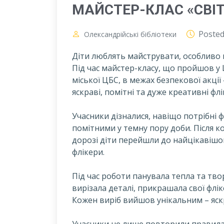
МАЙСТЕР-КЛАС «СВІ
Poste
Олександрійські бібліотеки
Діти люблять майструвати, особливо к
Під час майстер-класу, що пройшов у 
міської ЦБС, в межах безпекової акції
яскраві, помітні та дуже креативні флі
Учасники дізналися, навіщо потрібні 
помітними у темну пору доби. Після 
дорозі діти перейшли до найцікавішо
флікери.
Під час роботи панувала тепла та тв
вирізала деталі, прикрашала свої флік
Кожен виріб вийшов унікальним – яс
Учасники не лише повторили правила