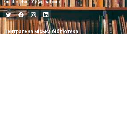
Email:
metvid2015@gmail.com
Центральна міська бібліотека
Блог бібліотеки
Пункт Європейської інформації
Онлайн-спілкування
Виставкова діяльність
Facebook
Бібліотека-філія для юнацтва №8
Група Facebook