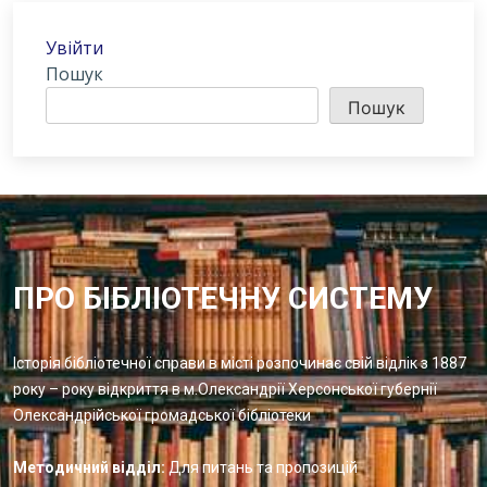
Увійти
Пошук
Пошук
ПРО БІБЛІОТЕЧНУ СИСТЕМУ
Історія бібліотечної справи в місті розпочинає свій відлік з 1887
року – року відкриття в м.Олександрії Херсонської губернії
Олександрійської громадської бібліотеки
Методичний відділ:
Для питань та пропозицій