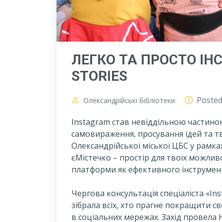
ЛЕГКО ТА ПРОСТО ІНС
STORIES
Poste
Олександрійські бібліотеки
Instagram став невіддільною частиною
самовираження, просування ідей та тво
Олександрійської міської ЦБС у рамк
єМістечко – простір для твоїх можлив
платформи як ефективного інструмен
Чергова консультація спеціаліста «Inst
зібрала всіх, хто прагне покращити с
в соціальних мережах. Захід провела 