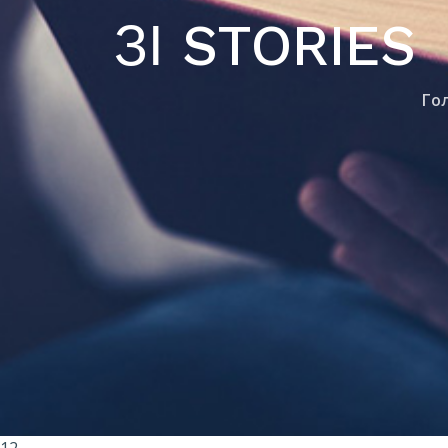
ЗІ STORIES
Го