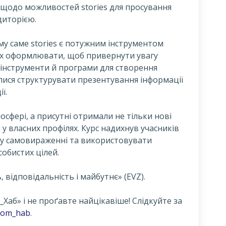
 щодо можливостей stories для просування
диторією.
чому саме stories є потужним інструментом
 їх оформлювати, щоб привернути увагу
і інструменти й програми для створення
лися структурувати презентування інформації
ї.
осфері, а присутні отримали не тільки нові
я у власних профілях. Курс надихнув учасників
 у самовираженні та використовувати
собистих цілей.
 відповідальність і майбутнє» (EVZ).
Хаб» і не проґавте найцікавіше! Слідкуйте за
azom_hab
.