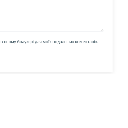
у в цьому браузері для моїх подальших коментарів.
Центральна
Бібліотека-філія
Це
міська бібліотека
для юнацтва №8
мі
дл
Блог бібліотеки
Група Facebook