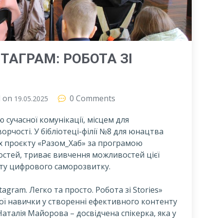
ТАГРАМ: РОБОТА ЗІ
d on
0 Comments
19.05.2025
 сучасної комунікації, місцем для
рчості. У бібліотеці-філії №8 для юнацтва
ах проєкту «Разом_Хаб» за програмою
остей, триває вивчення можливостей цієї
ту цифрового саморозвитку.
agram. Легко та просто. Робота зі Stories»
вої навички у створенні ефективного контенту
Наталія Майорова – досвідчена спікерка, яка у