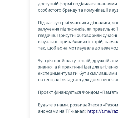
доступній формі поділилася знаннями
особистого бренду та комунікації з ау
Під час зустрічі учасники дізналися, 
залучення підписників, як правильно
глядачів. Присутні обговорили сучасн
візуально привабливих історій, навча
так, щоб вона мотивувала до взаємоді
Зустріч пройшла у теплій, дружній атм
знання, а й практичні ідеї для втіленн
експериментувати, бути сміливішими
потенціал Instagram для досягнення о
Проєкт фінансується Фондом «Пам’ять,
Будьте з нами, розвивайтеся з «Разом_
анонсами на ТГ-каналі:
https://t.me/r